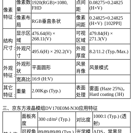
像素数
点间
1920(RGB)×1080,
0.08275×0.24825
FHD
(H×V)
量
距
像素
特征 :
像素布
像素
0.24825×0.24825
RGB垂直条状
(H×V) [102PPI]
局
间距
显示区
可视
476.64(H) ×
479.84(H) ×
268.11(V)
271.3(V)
域
区域
结构
尺寸 :
外观尺
外观
495.6(H) × 292.2(V)
8.2/11.2 (Typ./Max.)
寸
厚度
外观形
风景
平面圆形
风景模式
外观
状
肖像
特征 :
16:9 (H:V)
宽高比
其它
表面
雾面 (Haze 25%)，
2.00Kgs (Typ.)
重量
Hard coating (3H)
特征 :
处理
三、京东方液晶模组DV170E0M-N30应用特征
面板亮
1000:1 (Typ.) (透
300 cd/m² (Typ.)
对比度
度
射)
可视角
光学模
ADS，常黑显
89/89/89/89 (Typ.)