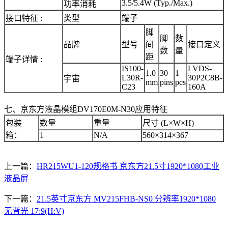
3.5/5.4W (Typ./Max.)
功率消耗
接口特征 :
类型
端子
脚
脚
数
品牌
型号
间
接口定义
数
量
距
端子详情 :
IS100-
LVDS-
1.0
30
1
L30R-
30P2C8B-
宇宙
mm
pins
pcs
C23
160A
七、京东方液晶模组DV170E0M-N30应用特征
包装
数量
重量
尺寸 (L×W×H)
箱：
1
N/A
560×314×367
上一篇：
HR215WU1-120规格书 京东方21.5寸1920*1080工业
液晶屏
下一篇：
21.5英寸京东方 MV215FHB-NS0 分辨率1920*1080
无背光 17:9(H:V)