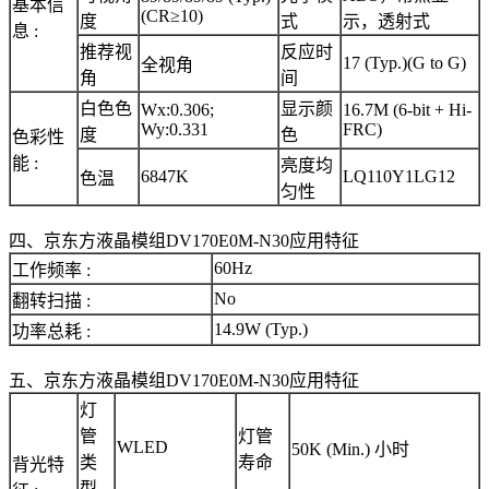
基本信
(CR≥10)
度
式
示，透射式
息 :
推荐视
反应时
17 (Typ.)(G to G)
全视角
角
间
白色色
显示颜
Wx:0.306;
16.7M (6-bit + Hi-
Wy:0.331
FRC)
度
色
色彩性
能 :
亮度均
6847K
LQ110Y1LG12
色温
匀性
四、京东方液晶模组DV170E0M-N30应用特征
60Hz
工作频率 :
No
翻转扫描 :
14.9W (Typ.)
功率总耗 :
五、京东方液晶模组DV170E0M-N30应用特征
灯
管
灯管
WLED
50K (Min.) 小时
类
寿命
背光特
型