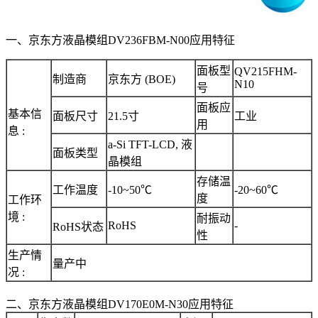
一、京东方液晶模组DV236FBM-N00应用特征
面板型
QV215FHM-
制造商
京东方 (BOE)
N10
号
面板应
基本信
面板尺寸
21.5寸
工业
用
息 :
a-Si TFT-LCD, 液
面板类型
晶模组
存储温
工作温度
-10~50℃
-20~60℃
度
工作环
境 :
耐振动
RoHS
-
RoHS状态
性
生产情
量产中
况 :
二、京东方液晶模组DV170E0M-N30应用特征