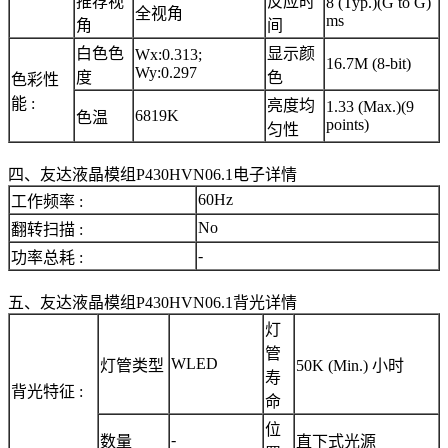
推荐视
反应时
8 (Typ.)(G to G)
全视角
ms
角
间
白色色
显示颜
Wx:0.313;
16.7M (8-bit)
Wy:0.297
度
色
色彩性
能 :
亮度均
1.33 (Max.)(9
6819K
色温
points)
匀性
四、友达液晶模组P430HVN06.1电子详情
60Hz
工作频率 :
No
翻转扫描 :
-
功率总耗 :
五、友达液晶模组P430HVN06.1背光详情
灯
管
WLED
灯管类型
50K (Min.) 小时
寿
背光特征 :
命
位
-
数量
直下式光源