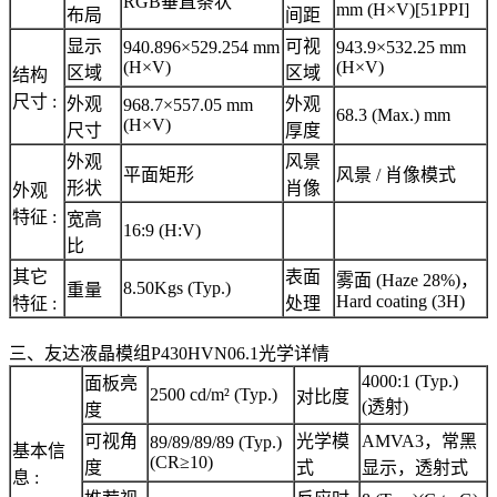
RGB垂直条状
mm (H×V)[51PPI]
布局
间距
显示
可视
940.896×529.254 mm
943.9×532.25 mm
(H×V)
(H×V)
区域
区域
结构
尺寸 :
外观
外观
968.7×557.05 mm
68.3 (Max.) mm
(H×V)
尺寸
厚度
外观
风景
平面矩形
风景 / 肖像模式
形状
肖像
外观
特征 :
宽高
16:9 (H:V)
比
其它
表面
雾面 (Haze 28%)，
8.50Kgs (Typ.)
重量
Hard coating (3H)
特征 :
处理
三、友达液晶模组P430HVN06.1光学详情
4000:1 (Typ.)
面板亮
2500 cd/m² (Typ.)
对比度
(透射)
度
可视角
光学模
AMVA3，常黑
89/89/89/89 (Typ.)
基本信
(CR≥10)
度
式
显示，透射式
息 :