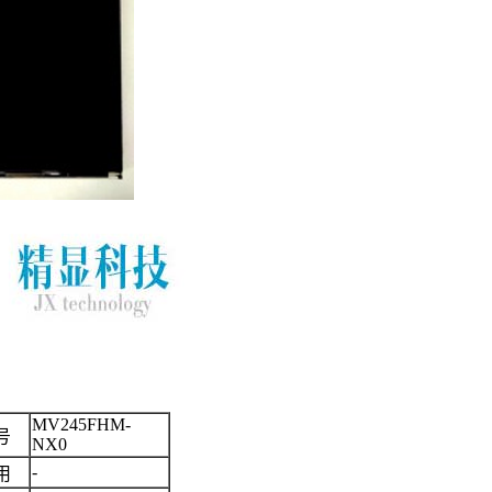
MV245FHM-
号
NX0
-
用