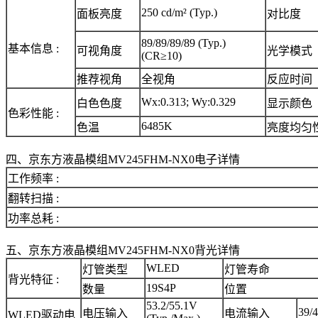
250 cd/m² (Typ.)
面板亮度
对比度
89/89/89/89 (Typ.)
基本信息 :
可视角度
光学模式
(CR≥10)
推荐视角
全视角
反应时间
Wx:0.313; Wy:0.329
白色色度
显示颜色
色彩性能 :
6485K
色温
亮度均匀
四、京东方液晶模组MV245FHM-NX0电子详情
工作频率 :
翻转扫描 :
功率总耗 :
五、京东方液晶模组MV245FHM-NX0背光详情
WLED
灯管类型
灯管寿命
背光特征 :
19S4P
数量
位置
53.2/55.1V
39/
电压输入
电流输入
WLED驱动电