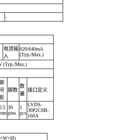
-
电流输
620/640mA
(Typ./Max.)
入
W (Typ./Max.)
脚
数
间
脚数
接口定义
量
距
LVDS-
0.5
30
1
30P2C8B-
mm
pins
pcs
160A
×W×H)