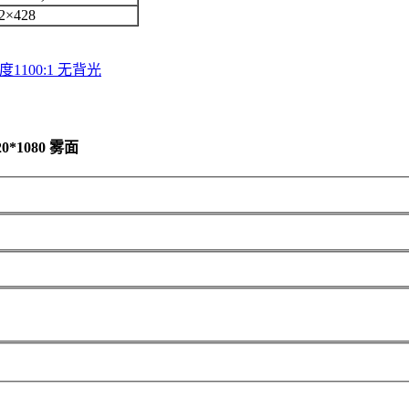
2×428
度1100:1 无背光
0*1080 雾面