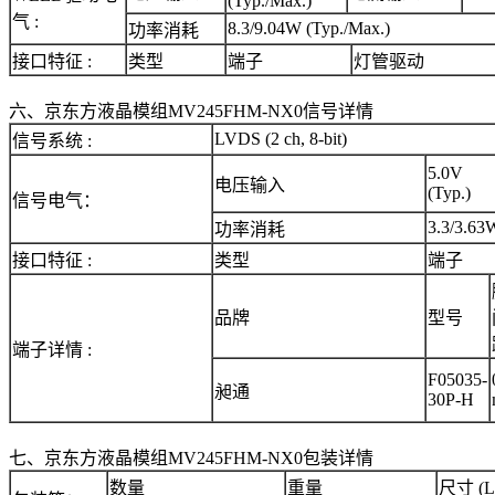
(Typ./Max.)
气 :
8.3/9.04W (Typ./Max.)
功率消耗
接口特征 :
类型
端子
灯管驱动
六、京东方液晶模组MV245FHM-NX0信号详情
LVDS (2 ch, 8-bit)
信号系统 :
5.0V
电压输入
(Typ.)
信号电气：
3.3/3.63
功率消耗
接口特征 :
类型
端子
品牌
型号
端子详情 :
F05035-
昶通
30P-H
七、京东方液晶模组MV245FHM-NX0包装详情
数量
重量
尺寸 (L