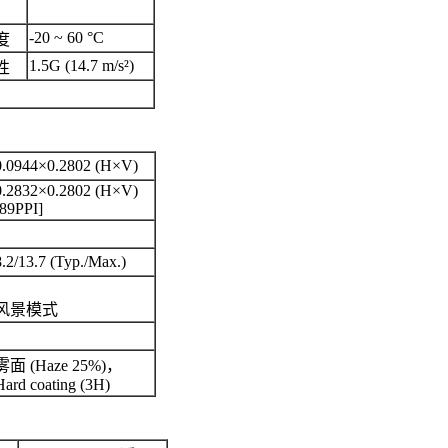
-20 ~ 60 °C
度
1.5G (14.7 m/s²)
性
0.0944×0.2802 (H×V)
0.2832×0.2802 (H×V)
[89PPI]
8.2/13.7 (Typ./Max.)
风景模式
雾面 (Haze 25%)，
Hard coating (3H)