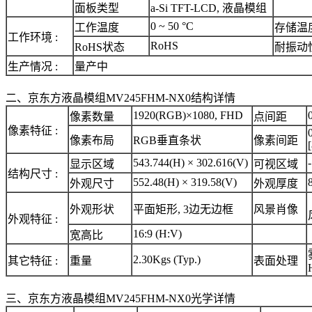
面板类型
a-Si TFT-LCD, 液晶模组
0 ~ 50 °C
工作温度
存储温
工作环境 :
RoHS
RoHS状态
耐振动
生产情况 :
量产中
二、京东方液晶模组MV245FHM-NX0结构详情
1920(RGB)×1080, FHD
像素数量
点间距
像素特征 :
像素布局
RGB垂直条状
像素间距
543.744(H) × 302.616(V)
-
显示区域
可视区域
结构尺寸 :
552.48(H) × 319.58(V)
外观尺寸
外观厚度
外观形状
平面矩形, 3边无边框
风景肖像
外观特征 :
16:9 (H:V)
宽高比
2.30Kgs (Typ.)
其它特征 :
重量
表面处理
三、京东方液晶模组MV245FHM-NX0光学详情