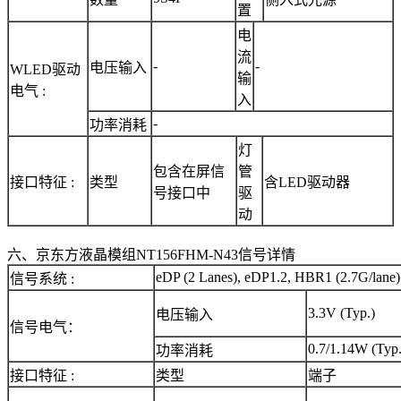
置
电
流
-
-
电压输入
WLED驱动
输
电气 :
入
-
功率消耗
灯
包含在屏信
管
接口特征 :
类型
含LED驱动器
号接口中
驱
动
六、京东方液晶模组NT156FHM-N43信号详情
eDP (2 Lanes), eDP1.2, HBR1 (2.7G/lane)
信号系统 :
3.3V (Typ.)
电压输入
信号电气：
0.7/1.14W (Typ
功率消耗
接口特征 :
类型
端子