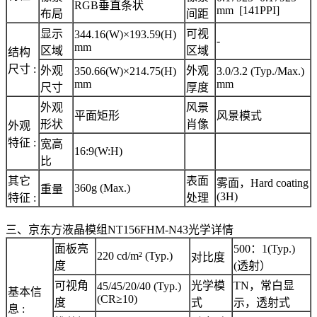
RGB垂直条状
mm [141PPI]
布局
间距
显示
可视
344.16(W)×193.59(H)
-
mm
区域
区域
结构
尺寸 :
外观
外观
350.66(W)×214.75(H)
3.0/3.2 (Typ./Max.)
mm
mm
尺寸
厚度
外观
风景
平面矩形
风景模式
形状
肖像
外观
特征 :
宽高
16:9(W:H)
比
其它
表面
雾面，Hard coating
360g (Max.)
重量
(3H)
特征 :
处理
三、京东方液晶模组NT156FHM-N43光学详情
面板亮
500：1(Typ.)
220 cd/m² (Typ.)
对比度
度
(透射）
可视角
光学模
TN，常白显
45/45/20/40 (Typ.)
基本信
(CR≥10)
度
式
示，透射式
息 :