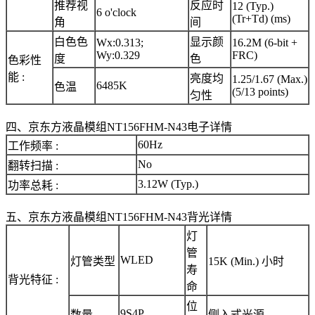
推荐视
反应时
12 (Typ.)
6 o'clock
(Tr+Td) (ms)
角
间
白色色
显示颜
Wx:0.313;
16.2M (6-bit +
Wy:0.329
FRC)
度
色
色彩性
能 :
亮度均
1.25/1.67 (Max.)
6485K
色温
(5/13 points)
匀性
四、京东方液晶模组NT156FHM-N43电子详情
60Hz
工作频率 :
No
翻转扫描 :
3.12W (Typ.)
功率总耗 :
五、京东方液晶模组NT156FHM-N43背光详情
灯
管
WLED
灯管类型
15K (Min.) 小时
寿
背光特征 :
命
位
9S4P
数量
侧入式光源