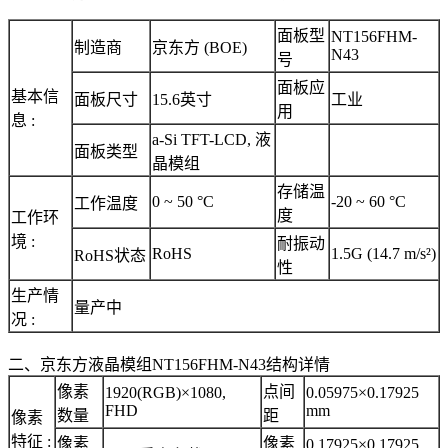
面板型
NT156FHM-
制造商
京东方 (BOE)
N43
号
面板应
基本信
面板尺寸
15.6英寸
工业
用
息 :
a-Si TFT-LCD, 液
面板类型
晶模组
存储温
0 ~ 50 °C
-20 ~ 60 °C
工作温度
度
工作环
境 :
耐振动
RoHS
1.5G (14.7 m/s²)
RoHS状态
性
生产情
量产中
况 :
二、京东方液晶模组NT156FHM-N43结构详情
像素
点间
1920(RGB)×1080,
0.05975×0.17925
FHD
mm
数量
距
像素
特征 :
像素
像素
0.17925×0.17925