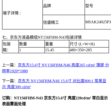
品牌
型号
端子详情 :
MSAK24025P3
信盛精工
七、京东方液晶模组NT156FHM-N43包装详情
包装
数量
重量
尺寸 (L×W×H)
箱：
1
15.45
480×350×285
上一篇：
京东方15.6寸 NV156FHM-N46 亮度265 cd/m² 薄屏 分
辨率1920*1080
下一篇：
京东方 NV156FHM-N4S 15.6寸 对比度800:1 常黑显
示 亮度300 cd/m²
订购：NT156FHM-N43 京东方15.6寸 亮度220cd/m² 常白显示
表面雾面处理