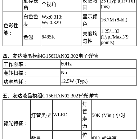
推荐视
反应时
25 (Typ.)(Tr+Td)
全视角
(ms)
角
间
白色色
显示颜
Wx:0.313;
16.7M (8-bit)
Wy:0.329
度
色
色彩性
1.25/1.33
能 :
亮度均
6485K
(Typ./Max.)(9
色温
匀性
points)
四、友达液晶模组G156HAN02.302电子详情
60Hz
工作频率 :
No
翻转扫描 :
12.5W (Typ.)
功率总耗 :
五、友达液晶模组G156HAN02.302背光详情
灯
管
WLED
灯管类型
50K (Min.) 小时
寿
背光特征 :
命
位
-
数量
侧入式光源