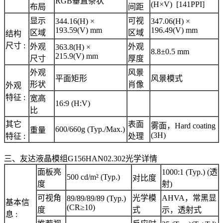
RGB垂直条状
(H×V) [141PPI]
布局
间距
显示
可视
344.16(H) ×
347.06(H) ×
193.59(V) mm
196.49(V) mm
区域
区域
结构
尺寸 :
外观
外观
363.8(H) ×
8.8±0.5 mm
215.9(V) mm
尺寸
厚度
外观
风景
平面矩形
风景模式
形状
肖像
外观
特征 :
宽高
16:9 (H:V)
比
其它
表面
雾面，Hard coating
600/660g (Typ./Max.)
重量
(3H)
特征 :
处理
三、友达液晶模组G156HAN02.302光学详情
面板亮
1000:1 (Typ.) (透
500 cd/m² (Typ.)
对比度
度
射)
可视角
光学模
AHVA，常黑显
89/89/89/89 (Typ.)
基本信
(CR≥10)
度
式
示，透射式
息 :