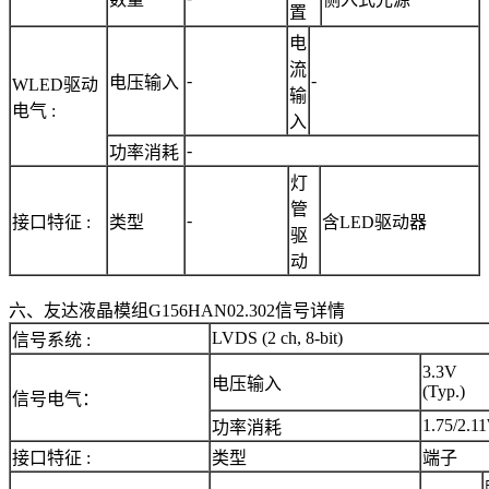
置
电
流
-
-
电压输入
WLED驱动
输
电气 :
入
-
功率消耗
灯
管
-
接口特征 :
类型
含LED驱动器
驱
动
六、友达液晶模组G156HAN02.302信号详情
LVDS (2 ch, 8-bit)
信号系统 :
3.3V
电压输入
(Typ.)
信号电气：
1.75/2.1
功率消耗
接口特征 :
类型
端子