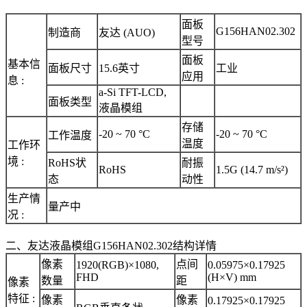
面板
G156HAN02.302
制造商
友达 (AUO)
型号
面板
基本信
面板尺寸
15.6英寸
工业
应用
息 :
a-Si TFT-LCD,
面板类型
液晶模组
存储
-20 ~ 70 °C
-20 ~ 70 °C
工作温度
温度
工作环
境 :
RoHS状
耐振
RoHS
1.5G (14.7 m/s²)
态
动性
生产情
量产中
况 :
二、友达液晶模组G156HAN02.302结构详情
像素
点间
1920(RGB)×1080,
0.05975×0.17925
FHD
(H×V) mm
数量
距
像素
特征 :
像素
像素
0.17925×0.17925