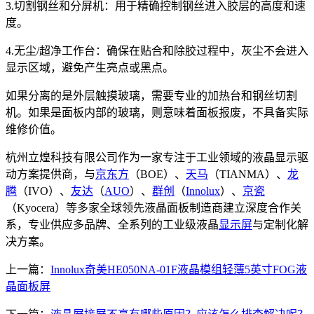
3.切割钢丝和分屏机：用于精确控制钢丝进入胶层的高度和速
度。
4.无尘/超净工作台：确保在贴合和除胶过程中，灰尘不会进入
显示区域，避免产生亮点或黑点。
如果分离的是外层触摸玻璃，需要专业的加热台和钢丝切割
机。如果是面板内部的玻璃，则意味着面板报废，不具备实际
维修价值。
杭州立煌科技有限公司作为一家专注于工业领域的液晶显示驱
动方案提供商，与
京东方
（BOE）、
天马
（TIANMA）、
龙
腾
（IVO）、
友达
（
AUO
）、
群创
（
Innolux
）、
京瓷
（Kyocera）等多家全球领先液晶面板制造商建立深度合作关
系，专业供应多品牌、全系列的工业级液晶
显示屏
与定制化解
决方案。
上一篇：
Innolux奇美HE050NA-01F液晶模组轻薄5英寸FOG液
晶面板屏