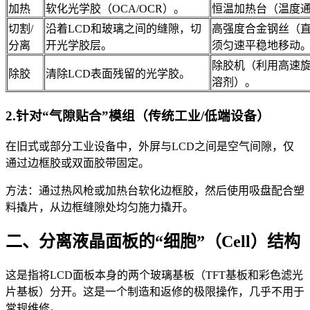
加热
软化光学胶（OCA/OCR）。
恒温加热台（温度通常
切割/
沿着LCD和玻璃之间的缝隙，切
高强度合金钢丝（直
分离
开光学胶层。
须匀速平稳地移动
除胶机（利用高速
除胶
清除LCD表面残留的光学胶。
溶剂）。
2.针对“气隙贴合”模组（传统工业/低端设备）
在旧式或部分工业设备中，外屏与LCD之间是空气间隙，仅
通过边框胶或双面胶带固定。
方法：通过热风枪或加热台软化边框胶，然后使用吸盘配合塑
料撬片，从边框缝隙处均匀施力撬开。
二、分离液晶面板的“细胞”（Cell）结构
这是指将LCD面板本身的两个玻璃基板（TFT基板和彩色滤光
片基板）分开。这是一个制造和返修的极限操作，几乎不用于
常规维修。