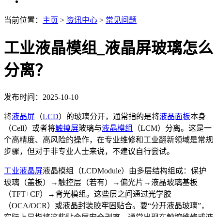
当前位置：
主页
>
资讯中心
>
常见问题
工业液晶模组_液晶屏玻璃怎么
分离？
发布时间：2025-10-10
将
液晶屏
（
LCD
）的玻璃分开，通常指的是将
液晶面板
本身
（Cell）或者将
触摸屏
玻璃与
液晶模组
（LCM）分离。这是一
个高精度、高风险的操作，在专业维修和工业翻新领域是常规
步骤，但对于非专业人士来说，不建议自行尝试。
工业液晶屏
液晶模组（LCDModule）由多层结构组成：保护
玻璃（盖板）→触控层（若有）→偏光片→液晶玻璃基板
（TFT+CF）→背光模组。这些层之间通过光学胶
（OCA/OCR）或液晶封装胶牢固贴合。要“分开液晶玻璃”，