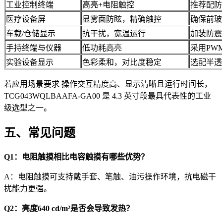
工业控制终端
高亮+电阻触控
推荐配防
医疗设备屏
显雾面防眩，精确触控
确保前玻
车载/仓储显示
抗干扰，宽温运行
加装防震
手持终端与仪器
低功耗高亮
采用PW
实验设备显示
色彩柔和，对比度稳定
选配半透
若应用场景要求 操作交互精度高、显示清晰且运行时间长，
TCG043WQLBAAFA-GA00 是 4.3 英寸段最具代表性的工业
级选型之一。
五、常见问题
Q1：电阻触摸相比电容触摸有哪些优势？
A：电阻触摸可支持戴手套、笔触、油污操作环境，抗电磁干
扰能力更强。
Q2：亮度640 cd/m²是否会导致发热？