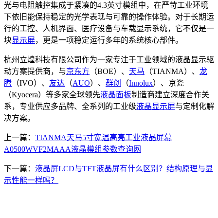
光与电阻触控集成于紧凑的4.3英寸模组中，在严苛工业环境
下依旧能保持稳定的光学表现与可靠的操作体验。对于长期运
行的工控、人机界面、医疗设备与车载显示系统，它不仅是一
块
显示屏
，更是一项稳定运行多年的系统核心部件。
杭州立煌科技有限公司作为一家专注于工业领域的液晶显示驱
动方案提供商，与
京东方
（BOE）、
天马
（TIANMA）、
龙
腾
（IVO）、
友达
（
AUO
）、
群创
（
Innolux
）、京瓷
（Kyocera）等多家全球领先
液晶面板
制造商建立深度合作关
系，专业供应多品牌、全系列的工业级
液晶显示屏
与定制化解
决方案。
上一篇：
TIANMA天马5寸宽温高亮工业液晶屏幕
A0500WVF2MAAA液晶模组参数查询网
下一篇：
液晶屏LCD与TFT液晶屏有什么区别？结构原理与显
示性能一样吗？