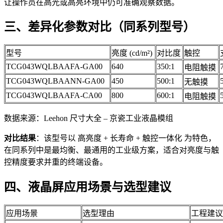
让操作员在高光或高亮环境中仍可准确观察数据。
三、差异化参数对比（同系列型号）
型号
亮度 (cd/m²)
对比度
触控
TCG043WQLBAAFA-GA00
640
350:1
电阻触摸
TCG043WQLBAANN-GA00
450
500:1
无触摸
TCG043WQLBAAFA-CA00
800
600:1
电阻触摸
数据来源：Leehon 尺寸大全 – 京瓷工业液晶模组
对比结果
：该型号以 高亮度 + 长寿命 + 触控一体化 为特色，
在同系列中是最均衡、最通用的工业级方案，适合对亮度与触
控精度要求并重的终端设备。
四、液晶屏应用场景与选型建议
应用场景
选型理由
工程建议