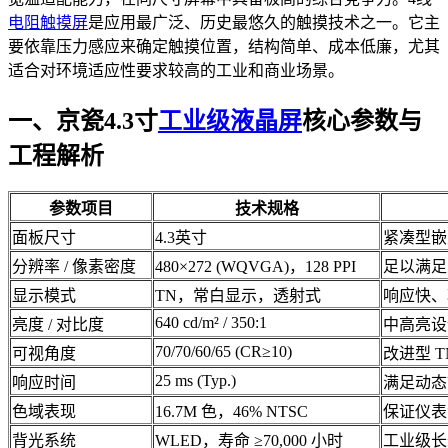
电阻
触摸屏
是应用最广泛、历史最悠久的触摸技术之一。它主
要依靠压力感应来确定触摸位置，结构简单、成本低廉，尤其
适合对环境适应性要求较高的工业和商业场景。
一、京瓷4.3寸
工业级液晶屏
核心参数与
工程解析
参数项目
技术规格
面板尺寸
4.3英寸
紧凑型嵌
分辨率 / 像素密度
480×272 (WQVGA)，128 PPI
足以满足
显示模式
TN，常白显示，透射式
响应快、
640 cd/m² / 350:1
亮度 / 对比度
中高亮设
70/70/60/65 (CR≥10)
可视角度
改进型 
25 ms (Typ.)
响应时间
满足动态
色域表现
16.7M 色，46% NTSC
保证仪表
背光系统
WLED，寿命 ≥70,000 小时
工业级长