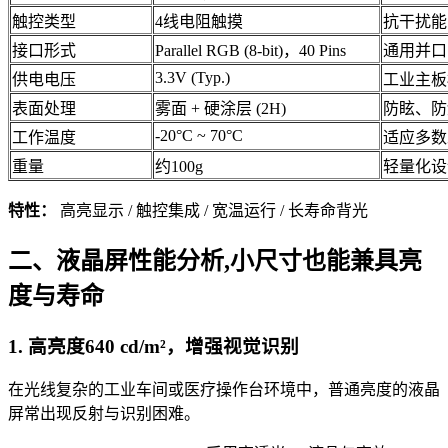
触控类型
4线电阻触摸
抗干扰能
接口形式
Parallel RGB (8-bit)，40 Pins
通用并口
3.3V (Typ.)
供电电压
工业主板
表面处理
雾面 + 硬涂层 (2H)
防眩、防
-20°C ~ 70°C
工作温度
适应多数
重量
约100g
轻量化设
特性：
高亮显示 / 触控集成 / 宽温运行 / 长寿命背光
二、液晶屏性能分析,小尺寸也能兼具亮
度与寿命
1. 高亮度640 cd/m²，增强视觉识别
在光线复杂的工业车间或医疗操作台环境中，普通亮度的液晶
屏常出现反射与识别困难。