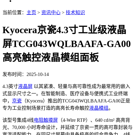
当前位置：
主页
>
资讯中心
>
技术知识
Kyocera京瓷4.3寸工业级液晶
屏TCG043WQLBAAFA-GA00
高亮触控液晶模组面板
发布时间：2025-10-14
4.3英寸
液晶屏
以其紧凑、轻量与高可靠性成为最常用的嵌入
式显示尺寸之一。在智能制造、医疗设备与便携式工业终端
中，
京瓷
（Kyocera）推出的TCG043WQLBAAFA-GA00正是
专为工业控制场景打造的高亮长寿命触控
液晶模组
。
该型号集成4线
电阻
触摸屏
（4-Wire RTP）、640 cd/m² 高亮背
光、70,000 小时寿命设计，并延续了京瓷一贯的高可靠封装与
宽温适配能力，在同尺寸屏幕中具备极高的综合竞争力。4线