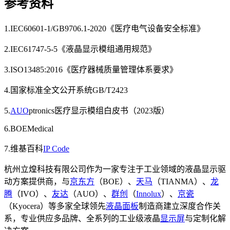
参考资料
1.IEC60601-1/GB9706.1-2020《医疗电气设备安全标准》
2.IEC61747-5-5《液晶显示模组通用规范》
3.ISO13485:2016《医疗器械质量管理体系要求》
4.国家标准全文公开系统GB/T2423
5.
AUO
ptronics医疗显示模组白皮书（2023版）
6.BOEMedical
7.维基百科
IP Code
杭州立煌科技有限公司作为一家专注于工业领域的液晶显示驱
动方案提供商，与
京东方
（BOE）、
天马
（TIANMA）、
龙
腾
（IVO）、
友达
（AUO）、
群创
（
Innolux
）、
京瓷
（Kyocera）等多家全球领先
液晶面板
制造商建立深度合作关
系，专业供应多品牌、全系列的工业级液晶
显示屏
与定制化解