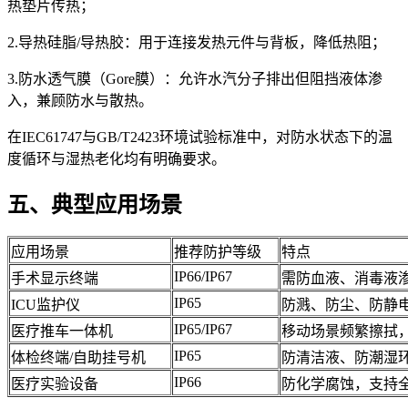
热垫片传热；
2.导热硅脂/导热胶：用于连接发热元件与背板，降低热阻；
3.防水透气膜（Gore膜）：允许水汽分子排出但阻挡液体渗
入，兼顾防水与散热。
在IEC61747与GB/T2423环境试验标准中，对防水状态下的温
度循环与湿热老化均有明确要求。
五、典型应用场景
应用场景
推荐防护等级
特点
IP66/IP67
手术显示终端
需防血液、消毒液
IP65
ICU监护仪
防溅、防尘、防静
IP65/IP67
医疗推车一体机
移动场景频繁擦拭
IP65
体检终端/自助挂号机
防清洁液、防潮湿
IP66
医疗实验设备
防化学腐蚀，支持