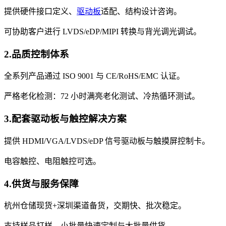
提供硬件接口定义、
驱动板
适配、结构设计咨询。
可协助客户进行 LVDS/eDP/MIPI 转换与背光调光调试。
2.品质控制体系
全系列产品通过 ISO 9001 与 CE/RoHS/EMC 认证。
严格老化检测：72 小时满亮老化测试、冷热循环测试。
3.配套驱动板与触控解决方案
提供 HDMI/VGA/LVDS/eDP 信号驱动板与触摸屏控制卡。
电容触控、电阻触控可选。
4.供货与服务保障
杭州仓储现货+深圳渠道备货，交期快、批次稳定。
支持样品打样、小批量快速定制与大批量供货。