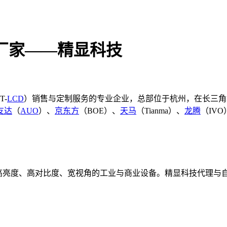
理厂家——精显科技
T-
LCD
）销售与定制服务的专业企业，总部位于杭州，在长三角
友达
（
AUO
）、
京东方
（BOE）、
天马
（Tianma）、
龙腾
（IVO
亮度、高对比度、宽视角的工业与商业设备。精显科技代理与自研
。