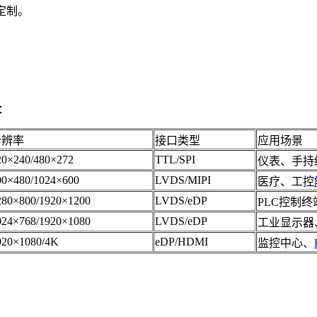
定制。
：
分辨率
接口类型
应用场景
20×240/480×272
TTL/SPI
仪表、手持
00×480/1024×600
LVDS/MIPI
医疗、工控
280×800/1920×1200
LVDS/eDP
PLC控制
024×768/1920×1080
LVDS/eDP
工业显示器
920×1080/4K
eDP/HDMI
监控中心、