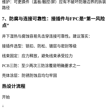
维护：可更换件（盖板/触控/屏）应有不破坏防爆边界的拆装
路径
7、防腐与连接可靠性：接插件与FPC是“第一风险
点”
井下湿热与腐蚀容易先击穿连接可靠性。建议落实：
接插件选型：锁扣、防松、镀层与密封等级
线束固定：应力释放，避免线束承受拉力
PCB三防：至少两次三防涂覆是明确要求之一
壳体涂层：防锈防蚀且均匀牢固
热设计流程
开始
↓