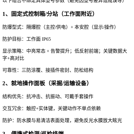
以下组合不绑定具体型号参数（避免因型号差异造成误导）
1、固定式控制箱/分站（工作面附近）
防爆型式：隔爆腔（主控/供电）+ 本安腔（显示/操作）
防护目标：工作面 IP65
显示策略：中亮常态 + 告警提升；低反射前端；关键数据大
字+高对比
可靠性：三防涂覆、接插件密封、防松结构
2、就地操作面板（采掘/运输设备）
结构优先：抗冲击、抗振动、可戴手套操作
交互冗余：触控+实体键，关键动作不单点依赖
防护：防水膜与易清洁表面处理，避免反光水膜放大眩光
3、便携式检测/巡检终端