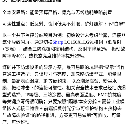
全本安思路：能量预算严格，背光与无线功耗策略前置
可读性重点：低反射、夜间低亮不刺眼，矿灯照射下不“白屏”
以一个井下监控分站项目为例：初始设计未考虑盐雾，连接器
氧化导致闪屏。通过切换
Sharp
LQ150X1LG91模组（低反射
+宽温），结合三防涂覆和密封结构，反射率降至2%，振动故
障率降40%，热稳态亮度维持率提升25%。
煤矿井下防爆设备的显示方案，最容易踩的坑是把“显示”当作
普通工控选型：只谈尺寸与亮度，却忽略防爆型式、能量限
制、最高表面温度、IP 等硬约束，以及潮湿腐蚀、粉尘水
膜、振动冲击下的连接可靠性。相关安全技术要求已经把防爆
型式选择、IP等级、三防涂覆、最高表面温度、EMC抗扰度
等关键点写得很明确；只要按照“隔爆/本安分舱 + 夏普工业模
组嵌入式接口特性 + 前端低反射光学与可维护结构 + 热稳态
与故障态验证”的路径推进，方案更容易做到“可验收、可量
产、可运维”。