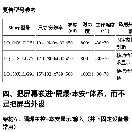
夏普型号参考
对比
适用
亮度
工作温度
Sharp型号
尺寸/分辨率
(nit)
(°C)
度
固定监
LQ104V1DG51
10.4"/640x480
450
800:1
-30~70
制箱
移动终
LQ121S1LG75
12.1"/800x600
450
800:1
-30~70
术显示
便携检
LQ150X1LG91
15"/1024x768
500
1000:1
-30~70
检
四、把屏幕嵌进“隔爆/本安”体系，而不
是把屏当外设
架构A：隔爆主控+本安显示/输入（井下固定设备最
常用）