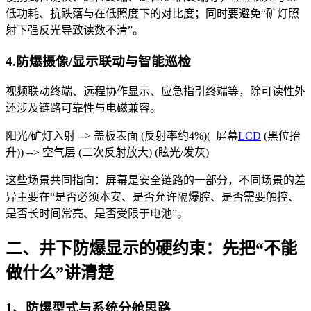
低功耗、抗跌落与在低照度下的对比度；同时要避免“矿灯照
射下强反光导致读数不清”。
4.防爆摄像/显示联动与智能巡检
视频联动终端、远程协作显示、应急指引终端等，除可读性外
还涉及链路可靠性与电磁兼容。
阳光/矿灯入射 --> 盖板表面 (反射率约4%)( 屏幕
LCD
(黑位抬
升)) --> 空气层 (二次反射放大) (眩光/发灰)
这些场景共同指向：屏幕是安全链路的一部分，不同场景的差
异主要在“是否必须本安、是否允许隔爆腔、是否需要触控、
是否长时间常亮、是否受限于电池”。
二、井下防爆显示的硬约束：先把“不能
做什么”讲清楚
1、防爆型式与系统分舱思路