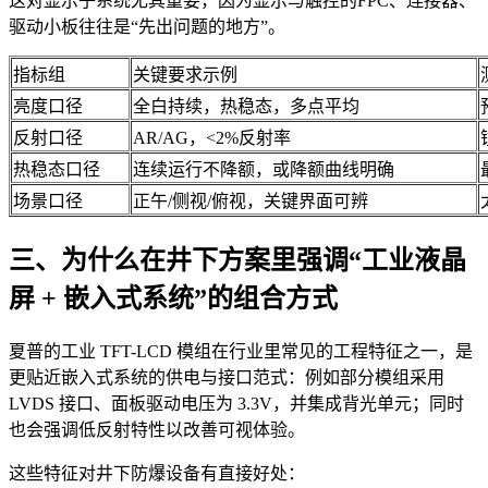
这对显示子系统尤其重要，因为显示与触控的FPC、连接器、
驱动小板往往是“先出问题的地方”。
指标组
关键要求示例
亮度口径
全白持续，热稳态，多点平均
反射口径
AR/AG，<2%反射率
热稳态口径
连续运行不降额，或降额曲线明确
场景口径
正午/侧视/俯视，关键界面可辨
三、为什么在井下方案里强调“工业液晶
屏 + 嵌入式系统”的组合方式
夏普的工业 TFT-LCD 模组在行业里常见的工程特征之一，是
更贴近嵌入式系统的供电与接口范式：例如部分模组采用
LVDS 接口、面板驱动电压为 3.3V，并集成背光单元；同时
也会强调低反射特性以改善可视体验。
这些特征对井下防爆设备有直接好处：