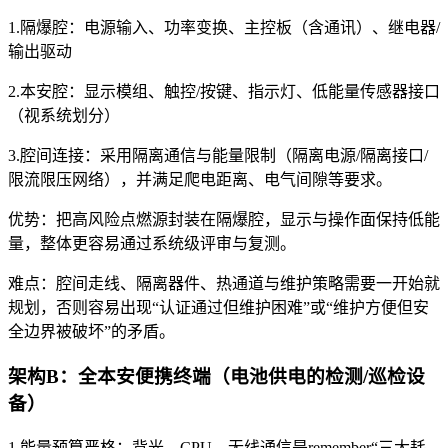
1.隔爆腔：电源输入、功率变换、主控板（含通讯）、继电器/
输出驱动
2.本安腔：显示模组、触控/按键、指示灯、低能量传感器接口
（视系统划分）
3.腔间连接：采用隔离通信与能量限制（隔离电源/隔离接口/
限流限压网络），并满足爬电距离、电气间隙等要求。
优势：把高风险点燃源封装在隔爆腔，显示与操作面保持低能
量，整体更容易通过系统级评审与复测。
难点：腔间走线、隔离器件、热通道与维护策略需要一开始就
规划，否则容易出现“认证通过但维护困难”或“维护方便但安
全边界被破坏”的矛盾。
架构B：全本安便携终端（电池供电的检测/巡检设
备）
1.能量预算严格：背光、CPU、无线通信是remember“三大耗