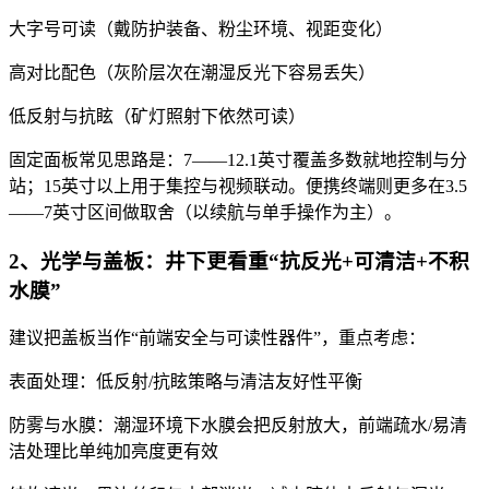
大字号可读（戴防护装备、粉尘环境、视距变化）
高对比配色（灰阶层次在潮湿反光下容易丢失）
低反射与抗眩（矿灯照射下依然可读）
固定面板常见思路是：7——12.1英寸覆盖多数就地控制与分
站；15英寸以上用于集控与视频联动。便携终端则更多在3.5
——7英寸区间做取舍（以续航与单手操作为主）。
2、光学与盖板：井下更看重“抗反光+可清洁+不积
水膜”
建议把盖板当作“前端安全与可读性器件”，重点考虑：
表面处理：低反射/抗眩策略与清洁友好性平衡
防雾与水膜：潮湿环境下水膜会把反射放大，前端疏水/易清
洁处理比单纯加亮度更有效