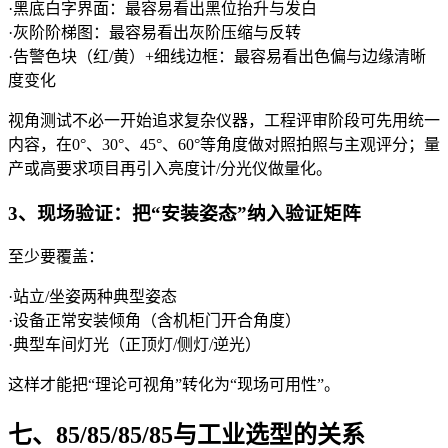
·黑底白字界面：最容易看出黑位抬升与发白
·灰阶阶梯图：最容易看出灰阶压缩与反转
·告警色块（红/黄）+细线边框：最容易看出色偏与边缘清晰
度变化
视角测试不必一开始追求复杂仪器，工程评审阶段可先用统一
内容，在0°、30°、45°、60°等角度做对照拍照与主观评分；量
产或高要求项目再引入亮度计/分光仪做量化。
3、现场验证：把“安装姿态”纳入验证矩阵
至少要覆盖：
·站立/坐姿两种典型姿态
·设备正常安装倾角（含机柜门开合角度）
·典型车间灯光（正顶灯/侧灯/逆光）
这样才能把“理论可视角”转化为“现场可用性”。
七、85/85/85/85与工业选型的关系