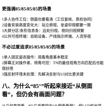
更强调85/85/85/85的场景
1多人协作工位：侧面也要看清（工位复核、质检协同）
2设备安装高度变化大：站立俯视、坐姿仰视都要一致
3大屏分区/条形信息条：远处扫视、侧向扫视频繁
4公共可视终端：自助设备、产线指示终端、人流导视
不必过度追求85/85/85/85的场景
1单人固定姿态操作：观看角度基本稳定
2屏幕正对操作者、倾角可控：TN的最佳视角方向匹配后也能
很好用
3强反射环境未处理：先解决反射与UI对比更关键
八、为什么“85°”听起来接近“从侧面
看”，但仍会有画面问题？
从几何直觉看，85°几乎等同于“从侧面看屏”。但LCD的光学