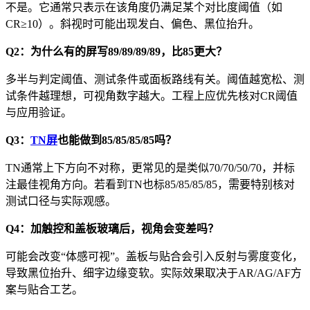
不是。它通常只表示在该角度仍满足某个对比度阈值（如
CR≥10）。斜视时可能出现发白、偏色、黑位抬升。
Q2：为什么有的屏写89/89/89/89，比85更大？
多半与判定阈值、测试条件或面板路线有关。阈值越宽松、测
试条件越理想，可视角数字越大。工程上应优先核对CR阈值
与应用验证。
Q3：
TN屏
也能做到85/85/85/85吗？
TN通常上下方向不对称，更常见的是类似70/70/50/70，并标
注最佳视角方向。若看到TN也标85/85/85/85，需要特别核对
测试口径与实际观感。
Q4：加触控和盖板玻璃后，视角会变差吗？
可能会改变“体感可视”。盖板与贴合会引入反射与雾度变化，
导致黑位抬升、细字边缘变软。实际效果取决于AR/AG/AF方
案与贴合工艺。