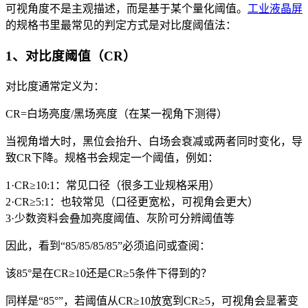
可视角度不是主观描述，而是基于某个量化阈值。
工业液晶屏
的规格书里最常见的判定方式是对比度阈值法：
1、对比度阈值（CR）
对比度通常定义为：
CR=白场亮度/黑场亮度（在某一视角下测得）
当视角增大时，黑位会抬升、白场会衰减或两者同时变化，导
致CR下降。规格书会规定一个阈值，例如：
1·CR≥10:1：常见口径（很多工业规格采用）
2·CR≥5:1：也较常见（口径更宽松，可视角会更大）
3·少数资料会叠加亮度阈值、灰阶可分辨阈值等
因此，看到“85/85/85/85”必须追问或查阅：
该85°是在CR≥10还是CR≥5条件下得到的？
同样是“85°”，若阈值从CR≥10放宽到CR≥5，可视角会显著变