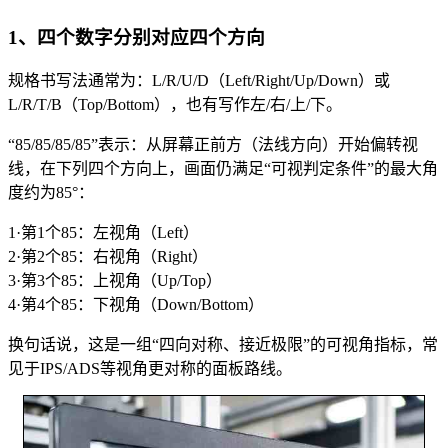
1、四个数字分别对应四个方向
规格书写法通常为：L/R/U/D（Left/Right/Up/Down）或
L/R/T/B（Top/Bottom），也有写作左/右/上/下。
“85/85/85/85”表示：从屏幕正前方（法线方向）开始偏转视
线，在下列四个方向上，画面仍满足“可视判定条件”的最大角
度约为85°：
1·第1个85：左视角（Left）
2·第2个85：右视角（Right）
3·第3个85：上视角（Up/Top）
4·第4个85：下视角（Down/Bottom）
换句话说，这是一组“四向对称、接近极限”的可视角指标，常
见于IPS/ADS等视角更对称的面板路线。