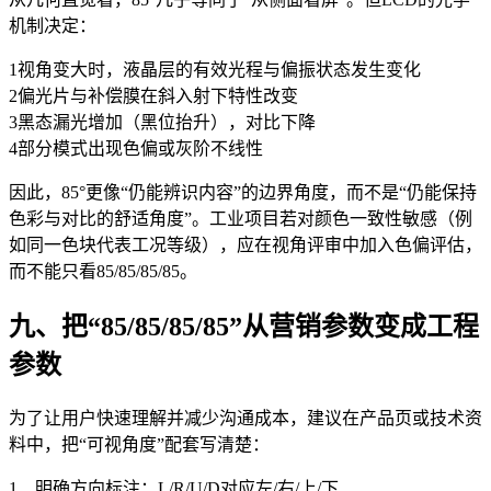
机制决定：
1视角变大时，液晶层的有效光程与偏振状态发生变化
2偏光片与补偿膜在斜入射下特性改变
3黑态漏光增加（黑位抬升），对比下降
4部分模式出现色偏或灰阶不线性
因此，85°更像“仍能辨识内容”的边界角度，而不是“仍能保持
色彩与对比的舒适角度”。工业项目若对颜色一致性敏感（例
如同一色块代表工况等级），应在视角评审中加入色偏评估，
而不能只看85/85/85/85。
九、把“85/85/85/85”从营销参数变成工程
参数
为了让用户快速理解并减少沟通成本，建议在产品页或技术资
料中，把“可视角度”配套写清楚：
1、明确方向标注：L/R/U/D对应左/右/上/下