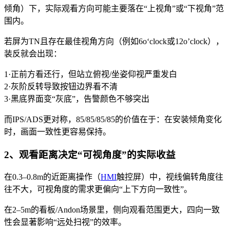
倾角）下，实际观看方向可能主要落在“上视角”或“下视角”范
围内。
若屏为TN且存在最佳视角方向（例如6o‘clock或12o’clock），
装反就会出现：
1·正前方看还行，但站立俯视/坐姿仰视严重发白
2·灰阶反转导致按钮边界看不清
3·黑底界面变“灰底”，告警颜色不够突出
而IPS/ADS更对称，85/85/85/85的价值在于：在安装倾角变化
时，画面一致性更容易保持。
2、观看距离决定“可视角度”的实际收益
在0.3–0.8m的近距离操作（
HMI
触控屏）中，视线偏转角度往
往不大，可视角度的需求更偏向“上下方向一致性”。
在2–5m的看板/Andon场景里，侧向观看范围更大，四向一致
性会显著影响“远处扫视”的效率。