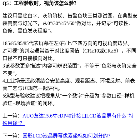
Q5：工程验收时，视角该怎么验？
建议用黑底白字、灰阶阶梯、告警色块三类测试图，在典型安
装高度与灯光下，从0°/30°/45°/60°做对比，并记录“可读性、
色偏、黑位发灰程度”。
185/85/85/85代表屏幕在左/右/上/下四方向的可视角度边界。
2“可视”的判定通常基于对比度阈值（CR≥10或CR≥5），不同
口径不可直接横向对比。
3该参数更多描述“内容可辨识范围”，不等于“色彩与灰阶完全
不变”。
4工业场景还必须结合安装高度、观看距离、环境反射、前表
面工艺与UI规范一起评估。
5选型与验收建议把视角从“一个数字”升级为“参数口径+样机
验证+现场验证”的闭环。
上一篇：
AUO友达15.6寸eDP40针接口LCD液晶屏有什么“特
殊用途”？
下一篇：
圆形LCD液晶屏幕像素坐标如何划分的？