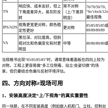
响应快、成本友好，但上
常不对称
70/70/50/7
TN
“6o‘clock/12o
下角度差异大，易灰阶反
（上/下差异
最佳视角
转
明显）
视角更宽更对称，颜色稳
85/85/85/85
IPS/ADS
更对称
89/89/89/89
定性更好
黑位深、对比度高，但斜
VA
视对比和色偏变化有时更
中等
80/80/80/8
明显
当规格书出现“85/85/85/85”时，通常意味着面板在四向上较为
对称，工程上更容易做“多工位侧看、站立/坐姿切换”的场
景，但仍要结合色偏与反射环境评估。
四、方向对称≠现场可用
1、安装高度决定“上/下视角”的真实重要性
同一块屏，在不同安装高度（例如嵌入机柜门、立柱、控制台