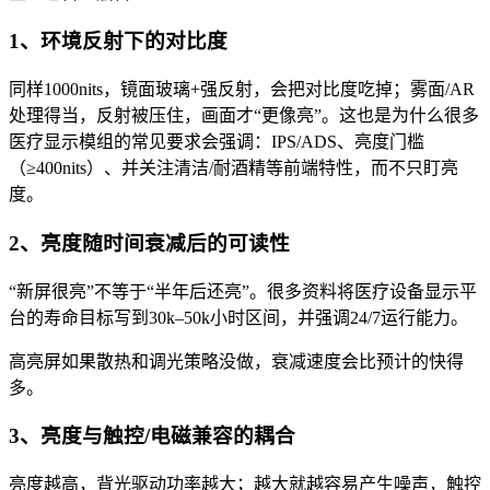
1、环境反射下的对比度
同样1000nits，镜面玻璃+强反射，会把对比度吃掉；雾面/AR
处理得当，反射被压住，画面才“更像亮”。这也是为什么很多
医疗显示模组的常见要求会强调：IPS/ADS、亮度门槛
（≥400nits）、并关注清洁/耐酒精等前端特性，而不只盯亮
度。
2、亮度随时间衰减后的可读性
“新屏很亮”不等于“半年后还亮”。很多资料将医疗设备显示平
台的寿命目标写到30k–50k小时区间，并强调24/7运行能力。
高亮屏如果散热和调光策略没做，衰减速度会比预计的快得
多。
3、亮度与触控/电磁兼容的耦合
亮度越高，背光驱动功率越大；越大就越容易产生噪声，触控