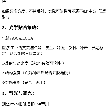
快
如果只堆亮度，不控反射，实际可读性可能还不如“中亮+低反
射”。
2、光学贴合策略：
气贴vsOCA/LOCA
医疗/工业的真实痛点是：灰尘、冷凝、反射、冲击、长期稳
定。贴合策略直接决定：
1·反射与对比度（决定“有效可读性”）
2·结构强度（跌落/冲击后是否开胶/漏光）
3·维修策略（是否可返工）
3、背光与调光：
别让PWM把触控和EMI带崩