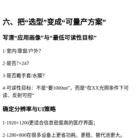
六、把“选型”变成“可量产方案”
写清“应用画像”与“最低可读性目标”
1·室内/靠窗/户外？
2·是否7×24？
3·是否戴手套/水膜？
4·可读性目标：不是“要1000nit”，而是“在XX光照条件下可
读、反射可控”
确定分辨率与UI策略
1·1920×1200更适合信息密度高的医疗界面；
2·1280×800在很多设备上更省功耗、更稳、替代池更大。