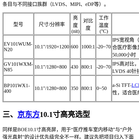
条目与不同接口族群（LVDS、MIPI、eDP等）。
亮
工作
对比
型号
尺寸/分辨率
度
温度
度
(nit)
(°C)
IPS宽视角（
EV101WUM-
10.1"/1920×1200
600
1000:1
-20~70
合医疗影像显
N20
50,000小时
IPS高对比
GV101WXM-
10.1"/1280×800
430
800:1
-20~70
N85
LVDS 4
a-Si TFT-
LC
BP101WX1-
10.1"/1280×800
350
800:1
0~50
400
性，适合医疗
三、
京东方
10.1寸高亮选型
同样是BOE10.1寸高亮屏，用于“医疗推车室内移动”与“户外
强光直射”的设计优先级完全不一样。建议先把项目归入下面