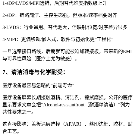
1·eDP/LVDS/MIPI选错，后期替代难度指数级上升
2·eDP：链路简洁、主控生态强，但版本/速率档要对齐
3·LVDS：行业通用、替代池大，但映射/位宽/时序差异很多
4·MIPI：更偏移动/嵌入式，软件与初始化更“工程化”
一旦选错接口路线，后期就可能被迫加转接板，带来新的EMI
与可靠性风险（医疗上尤为敏感）。
7、清洁消毒与化学耐受：
医疗设备最容易忽略的“前端寿命”
医疗设备屏幕长期接触酒精、清洁剂、擦拭磨损。公开的医疗
显示要求文章会把“Alcohol-resistantfront（耐酒精清洁）”列为
共性要求之一。
这直接影响：盖板涂层选择（AF/AR）、丝印边框、胶材、贴
合工艺。