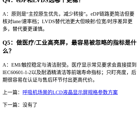
Q4：eDP和LVDS选哪个更稳？
A：原则是“主控原生优先，减少转接”。eDP链路更简洁但要
核对lane/速率档；LVDS替代池更大但映射/位宽/时序差异更
多，替代要更谨慎。
Q5：做医疗/工业高亮屏，最容易被忽略的指标是什
么？
A：EMI/触控稳定与清洁耐受。医疗显示常见要求会直接提到
IEC60601-1-2以及耐酒精清洁等前端寿命指标；只盯亮度，后
期很容易在认证与售后环节付出更高代价。
上一篇：
呼吸机场景的LCD液晶显示屏规格参数方案
下一篇：没有了