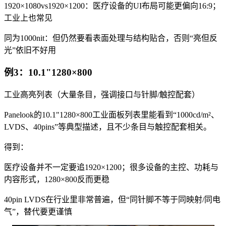
1920×1080vs1920×1200：医疗设备的UI布局可能更偏向16:9；
工业上也常见
同为1000nit：但仍然要看表面处理与结构贴合，否则“亮但反
光”依旧不好用
例3：10.1"1280×800
工业高亮列表（大量条目，强调接口与针脚/触控配套）
Panelook的10.1"1280×800工业面板列表里能看到“1000cd/m²、
LVDS、40pins”等典型描述，且不少条目与触控配套相关。
得到：
医疗设备并不一定要追1920×1200；很多设备的主控、功耗与
内容形式，1280×800反而更稳
40pin LVDS在行业里非常普遍，但“同针脚不等于同映射/同电
气”，替代要更谨慎