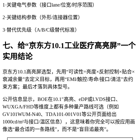
1·关键电气参数（接口lane/位宽/时序范围）
2·关键结构参数（外形/连接器位置）
3·替代优先级（A/B/C级替代标准）
七、给“京东方10.1工业医疗高亮屏”一个
实用结论
京东方10.1高亮屏选型，先用“可读性=亮度×反射控制×贴合×
衰减余量”去定义目标，再用“EMI/触控/寿命/接口/清洁”去约
束方案；最后才落到具体型号。
公开信息显示，BOE在10.1"高亮、eDP或LVDS接口、
WUXGA/FHD等维度上都有多种量产路线可选（例如
GV101WUM-N40、TDA101-001V01等公开页面给出
1000cd/m²与接口/温区信息），这意味着你完全可以按应用画
像选“最合适的一条路线”，而不是“盲目追最亮”。