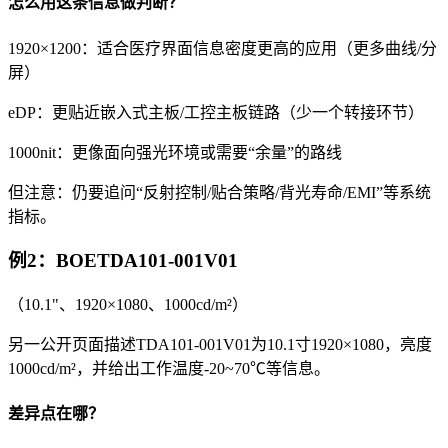
怎么用这条信息做判断？
1920×1200：适合医疗界面信息密度更高的应用（更多曲线/分
屏）
eDP：更贴近嵌入式主板/工控主板链路（少一个转接环节）
1000nit：更像面向强光环境或需要“余量”的路线
但注意：仍要追问“反射控制/贴合策略/背光寿命/EMI”等系统
指标。
例2：BOETDA101-001V01
（10.1"、1920×1080、1000cd/m²）
另一公开页面描述TDA101-001V01为10.1寸1920×1080，亮度
1000cd/m²，并给出工作温度-20~70℃等信息。
差异点在哪？