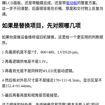
裸LCD面板，还是带触摸总成，还是带
驱动板
的整套方案。
这一步不问清楚，后面很容易在价格、厚度和交付物上反复沟
通。
如果是替换项目，先对照哪几项
如果你是做设备维修或旧机替换，这里给一个更实用的判断顺
序。
1·先看原机是不是7寸、800×480、LVDS20-pin。
2·再看逻辑供电是不是3.3V。
3·再看背光是不是同样的WLED无驱动逻辑。
4·然后核对外形尺寸是不是接近170×111×8.3mm，显示区是不
是152.4×91.44mm。
5·最后再看亮度和视角是否能接受。
这个顺序的好处是，先排掉最容易导致“根本不能上机”的问