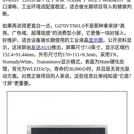
口清晰、工业环境适配度稳定，适合做长期项目导入和替换判
断。
如果再说得更直白一点，G070VTN01.0不是那种拿来拼“高
亮、广色域、超薄观感”的消费型小屏，它更像一块好接入、
好维护、适合设备端长期使用的工业液晶
显示屏
。公开资料显
示，这块屏由
友达
AUO
推出，屏幕尺寸7.0英寸，显示区域约
152.4×91.44mm，外形尺寸约170×111×8.3mm，采用TN、
NormallyWhite、Transmissive显示模式，表面为Matte硬化处
理，背光为WLED3s7p，寿命约30,000小时，并且是无背光驱
动方案。对真正做项目的人来说，这些信息比单纯知道“它是7
寸屏”更重要。