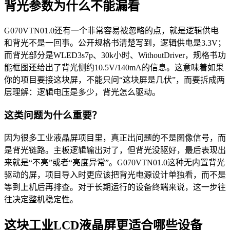
背光参数为什么不能漏看
G070VTN01.0还有一个非常容易被忽略的点，就是逻辑供电
和背光不是一回事。公开规格书清楚写到，逻辑供电是3.3V；
而背光部分是WLED3s7p、30k小时、WithoutDriver，规格书功
能框图还给出了背光侧约10.5V/140mA的信息。这意味着如果
你的项目要接这块屏，不能只问“这块屏是几伏”，而要拆成两
层理解：逻辑电压是多少，背光怎么驱动。
这类问题为什么重要？
因为很多工业液晶屏项目里，真正出问题的不是图像信号，而
是背光链路。主板逻辑输出对了，但背光没驱好，最后表现出
来就是“不亮”或者“亮度异常”。G070VTN01.0这种无内置背光
驱动的屏，项目导入时更应该把背光电源设计单独看，而不是
等到上机后再排查。对于长期运行的设备终端来说，这一步往
往决定整机稳定性。
这块工业LCD液晶屏更适合哪些设备