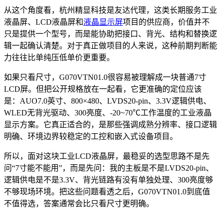
从这个角度看，杭州精显科技是友达代理，这类长期服务工业
液晶屏、LCD液晶屏和
液晶显示屏
项目的供应商，价值并不
只是提供一个型号，而是能协助把接口、背光、结构和替换逻
辑一起确认清楚。对于真正做项目的人来说，这种前期判断能
力往往比单纯压低单价更重要。
如果只看尺寸，G070VTN01.0很容易被理解成一块普通7寸
LCD屏。但把公开规格放在一起看，它更准确的定位应该
是：AUO7.0英寸、800×480、LVDS20-pin、3.3V逻辑供电、
WLED无背光驱动、300亮度、-20~70℃工作温度的工业液晶
显示方案。它真正适合的，是那些强调成熟分辨率、接口逻辑
明确、环境边界较稳定的工控和嵌入式设备项目。
所以，面对这块工业LCD液晶屏，最稳妥的选型思路不是先
问“7寸能不能用”，而是先问：我的主板是不是LVDS20-pin、
逻辑供电是不是3.3V、背光链路有没有单独处理、300亮度够
不够现场环境。把这些问题看透之后，G070VTN01.0到底值
不值得选，答案通常会比只看尺寸更明确。