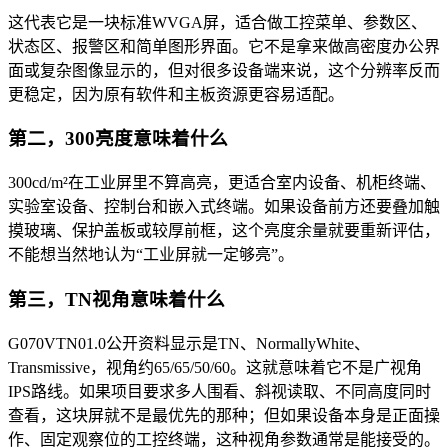
这代表它是一块标准WVGA屏，适合做工控菜单、参数区、
状态区、报警区和简单图形界面。它不是拿来做高密度办公界
面或复杂图像显示的，但对很多设备端来说，这个分辨率反而
更稳定，因为原有软件和主板资源更容易适配。
第二，300亮度意味着什么
300cd/m²在工业屏里不算高亮，更适合室内设备、机柜终端、
实验室设备、控制台和嵌入式终端。如果设备前方还要叠加触
摸玻璃、保护盖板或较厚前框，这个亮度余量就要重新评估，
不能想当然地认为“工业屏就一定够亮”。
第三，TN视角意味着什么
G070VTN01.0公开资料显示是TN、NormallyWhite、
Transmissive，视角约65/65/50/60。这就意味着它不是广视角
IPS路线。如果项目要求多人围看、斜视读取、不同高度同时
查看，这块屏就不是最优先的那种；但如果设备本身是正面操
作、固定观察位的工控终端，这种视角参数通常是能接受的。