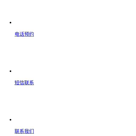
电话预约
短信联系
联系我们