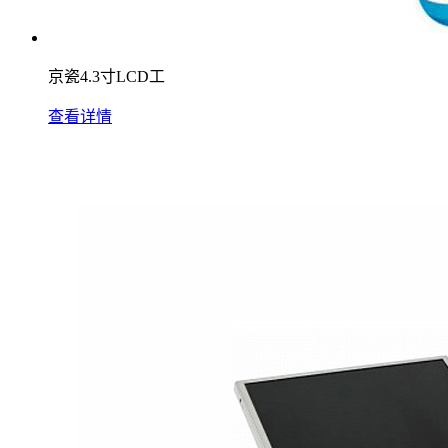
京瓷4.3寸LCD工
查看详情