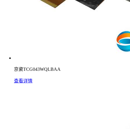
京瓷TCG043WQLBAA
查看详情