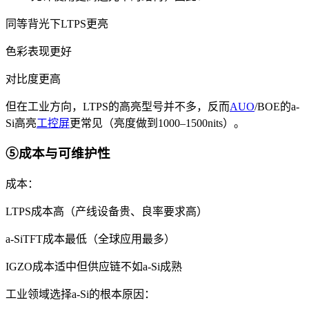
同等背光下LTPS更亮
色彩表现更好
对比度更高
但在工业方向，LTPS的高亮型号并不多，反而
AUO
/BOE的a-
Si高亮
工控屏
更常见（亮度做到1000–1500nits）。
⑤成本与可维护性
成本：
LTPS成本高（产线设备贵、良率要求高）
a-SiTFT成本最低（全球应用最多）
IGZO成本适中但供应链不如a-Si成熟
工业领域选择a-Si的根本原因：