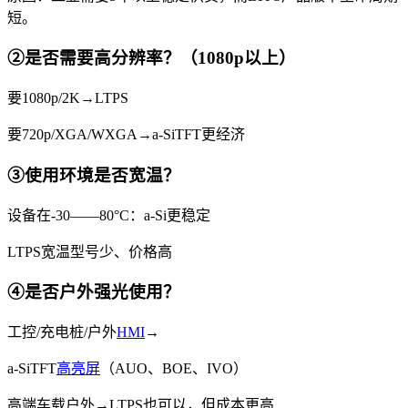
短。
②是否需要高分辨率？（1080p以上）
要1080p/2K→LTPS
要720p/XGA/WXGA→a-SiTFT更经济
③使用环境是否宽温？
设备在-30——80°C：a-Si更稳定
LTPS宽温型号少、价格高
④是否户外强光使用？
工控/充电桩/户外
HMI
→
a-SiTFT
高亮屏
（AUO、BOE、IVO）
高端车载户外→LTPS也可以，但成本更高