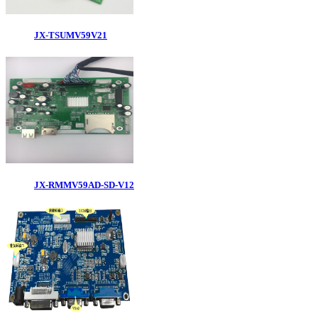
JX-TSUMV59V21
JX-RMMV59AD-SD-V12