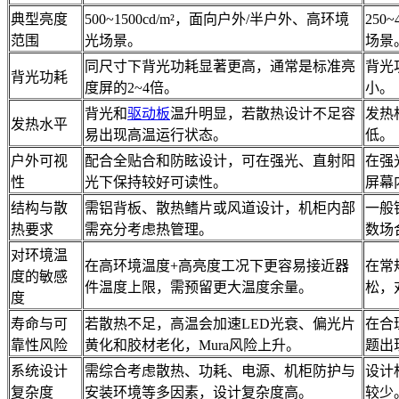
典型亮度
500~1500cd/m²，面向户外/半户外、高环境
250
范围
光场景。
场景
同尺寸下背光功耗显著更高，通常是标准亮
背光
背光功耗
度屏的2~4倍。
小。
背光和
驱动板
温升明显，若散热设计不足容
发热
发热水平
易出现高温运行状态。
低。
户外可视
配合全贴合和防眩设计，可在强光、直射阳
在强
性
光下保持较好可读性。
屏幕
结构与散
需铝背板、散热鳍片或风道设计，机柜内部
一般
热要求
需充分考虑热管理。
数场
对环境温
在高环境温度+高亮度工况下更容易接近器
在常
度的敏感
件温度上限，需预留更大温度余量。
松，
度
寿命与可
若散热不足，高温会加速LED光衰、偏光片
在合
靠性风险
黄化和胶材老化，Mura风险上升。
题出
系统设计
需综合考虑散热、功耗、电源、机柜防护与
设计
复杂度
安装环境等多因素，设计复杂度高。
较少