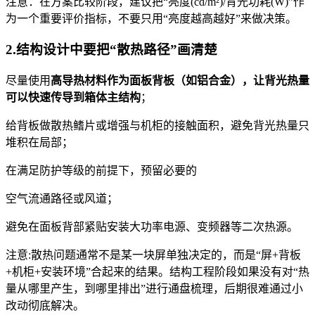
注意：在方案比较阶段，建议把“亮度(cd/m²)/背光功耗(W)”作
为一个重要评价指标，不要只用“亮度越高越好”来做决策。
2.结构设计中要把“散热路径”画清楚
尽量使用
高导热材料作为面板背板（如铝合金），让背光热量
可以快速传导到箱体主结构
；
给背板做散热鳍片或增强与机柜的接触面积，避免背光热量只
堆积在局部；
在满足防护等级的前提下，预留必要的
空气流通路径或风道；
避免在面板背部紧贴安装大功率电源、变频器等二次热源。
注意:散热问题通常不是某一块屏单独决定的，而是“屏+背板
+机柜+安装环境”合起来的结果。结构工程阶段如果没有对“热
量从哪里产生，到哪里排出”进行通盘梳理，后期很难通过小
改动彻底解决。