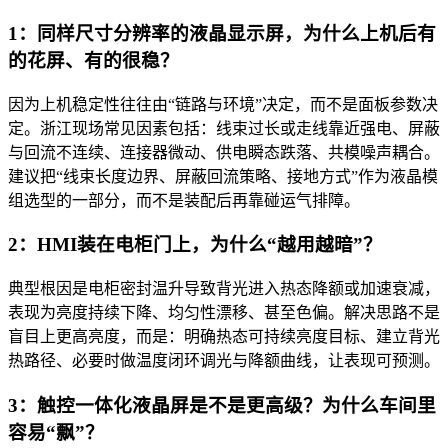
1：同样尺寸分辨率的液晶显示屏，为什么上机后有
的花屏、有的很稳？
因为上机稳定性往往由“链路与环境”决定，而不是面板参数决
定。浙江现场常见因素包括：线束过长或走线靠近强电、屏蔽
与回流不连续、连接器微动、供电瞬态跌落、共模噪声耦合。
建议把“线束长度边界、屏蔽回流策略、接地方式”作为液晶模
组选型的一部分，而不是装配后再靠碰运气排障。
2：HMI装在电柜门上，为什么“越用越暗”？
典型根因是电柜密封温升导致背光进入热态降额或加速衰减，
表现为亮度持续下降、均匀性漂移、甚至色偏。解决思路不是
盲目上更高亮度，而是：明确热态可持续亮度目标、建立背光
热路径、必要时做温度闭环调光与降额曲线，让表现可预测。
3：触控一体化液晶屏是不是更高级？为什么车间里
容易“飘”？