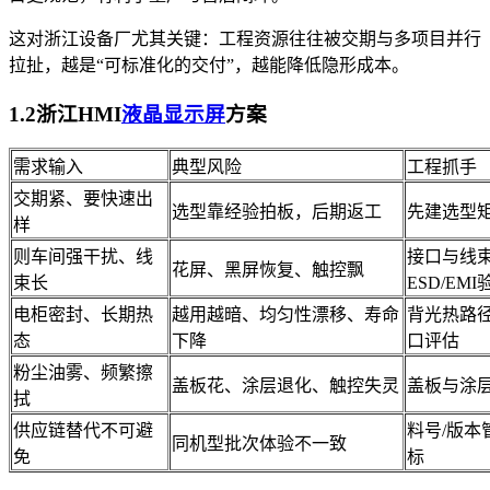
这对浙江设备厂尤其关键：工程资源往往被交期与多项目并行
拉扯，越是“可标准化的交付”，越能降低隐形成本。
1.2浙江HMI
液晶显示屏
方案
需求输入
典型风险
工程抓手
交期紧、要快速出
选型靠经验拍板，后期返工
先建选型矩
样
则车间强干扰、线
接口与线
花屏、黑屏恢复、触控飘
束长
ESD/EMI
电柜密封、长期热
越用越暗、均匀性漂移、寿命
背光热路
态
下降
口评估
粉尘油雾、频繁擦
盖板花、涂层退化、触控失灵
盖板与涂
拭
供应链替代不可避
料号/版本
同机型批次体验不一致
免
标