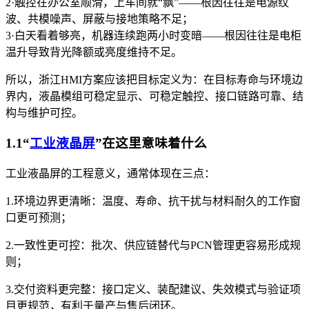
2·触控在办公室顺滑，上车间就“飘”——根因往往是电源纹
波、共模噪声、屏蔽与接地策略不足；
3·白天看着够亮，机器连续跑两小时变暗——根因往往是电柜
温升导致背光降额或亮度维持不足。
所以，浙江HMI方案应该把目标定义为：在目标寿命与环境边
界内，液晶模组可稳定显示、可稳定触控、接口链路可靠、结
构与维护可控。
1.1“
工业液晶屏
”在这里意味着什么
工业液晶屏的工程意义，通常体现在三点：
1.环境边界更清晰：温度、寿命、抗干扰与材料耐久的工作窗
口更可预测；
2.一致性更可控：批次、供应链替代与PCN管理更容易形成规
则；
3.交付资料更完整：接口定义、装配建议、失效模式与验证项
目更规范，有利于量产与售后闭环。