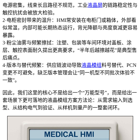
电源密集，线束长且路径不规范，工业
液晶屏
的链路稳定性与
触控抗扰会被放大检验。
2·电柜密封带来的温升：HMI常安装在电柜门或箱体，外部看
似常温，内部可能长期热态运行，背光降额与亮度衰减更容易
暴露。
3·粉尘油雾与频繁擦拭：注塑、包装等车间环境对盖板、涂
层、触控表面耐久提出更高要求，“半年后越擦越花”是典型售
后痛点。
4·版本与替代频繁：供应链波动导致
液晶模组
料号替代、PCN
变更不可避免，缺乏版本管理会让“同一机型不同批次体验不
一致”。
因此，我们这里的核心不是给出一个“万能型号”，而是给出一
套场景下更可落地的液晶模组方案方法论：从需求输入到选
型、从结构电气到验证、从样机到量产的一整套闭环。