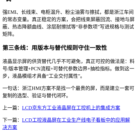
强EMI、长线束、电柜温升、粉尘油雾与擦拭，都是浙江车间
的常态变量。真正稳定的方案，会把线束屏蔽回流、接地与屏
蔽、热态降额曲线、涂层耐擦拭等“非参数项”写进规格与测试
矩阵。
第三条线：用版本与替代规则守住一致性
液晶显示屏的供货替代几乎不可避免，真正可控的做法是：料
号/版本管理+PCN流程+可替代参数边界+抽检指标。做到这一
步，液晶模组才具备“工业交付属性”。
一句话：浙江HMI方案不是找一个最贵的屏，而是建立一套可
复制的选型、验证与替代闭环。
上一篇：
LCD京东方工业液晶屏在工控机上的集成方案
下一篇：
LCD工控液晶屏在工业生产线电子看板中的应用解
决方案