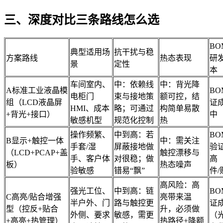
三、深度对比三条路线怎么选
BO
典型适用场
抗干扰与稳
方案路线
热态表现
研
景
定性
本
车间室内、
中：依赖线
中：背光降
A标准工业液晶模
B
电柜门
束与接地策
额可控，结
组（LCD液晶屏
证
HMI、成本
略；可通过
构简单易散
+背光+接口）
中
敏感机型
规范化控制
热
操作频繁、
中到高：若
B
B显示+触控一体
中：需关注
手套/湿
屏蔽接地做
验
（LCD+PCAP+盖
触控漂移与
手、客户体
对很稳；做
高（
板）
热态噪声
验敏感
错易“飘”
件
高风险：高
强光工位、
中到高：链
B
C高亮/贴合增强
亮带来温
半户外、门
路与触控更
证
型（控反+贴合
升，必须做
外侧、要求
敏感，需更
（光
+高亮+热管理）
热路径+降额