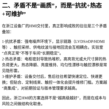
二、矛盾不是“画质”，而是“抗扰+热态
+可维护”
在浙江设备厂的HMI交付里，真正影响成败的往往是三个矛盾
叠加：
1·抗扰矛盾：强电噪声环境下，显示链路（LVDS/eDP/HDMI
等）、触控采样、供电纹波与接地回流会互相耦合。实验室
“点亮正常”不等于车间“长期稳定”。
2·热态矛盾：电柜密封导致热堆积，高亮背光或大尺寸屏的热
负荷更大。热态降额、亮度维持、均匀性漂移与触控漂移是常
见隐形雷。
3·维护矛盾：设备交付后，售后往往希望快速定位、快速更
换；但贴合、定制线束、触控一体化会提升维修门槛。方案越
“高集成”，对前期验证与版本管理要求越高。
因此，浙江HMI的方案选择不是“越高级越好”，而是在成本与
风险之间做结构化取舍。