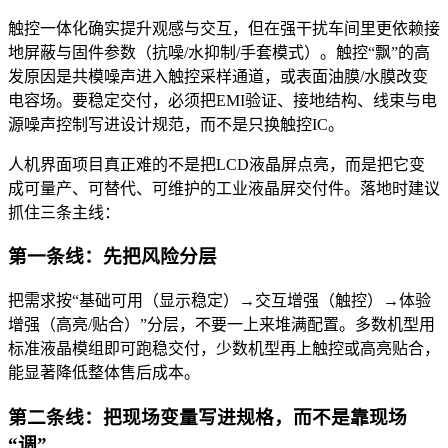
触控一体化确实提升观感与交互，但在强干扰车间里更依赖接
地屏蔽与固件参数（抗噪/水抑制/手套模式）。触控“飘”的高
发原因是共模噪声进入触控采样通道，或表面油膜/水膜改变
电容场。要稳定交付，必须把EMI验证、接地结构、线束与电
源噪声控制写进设计规范，而不是只换触控IC。
人机界面项目真正难的不是把LCD液晶屏点亮，而是把它变
成可量产、可替代、可维护的工业液晶屏交付件。落地时建议
抓住三条主线：
第一条线：先把风险分层
把需求按“基础可用（显示稳定）→交互增强（触控）→体验
增强（高亮/贴合）”分层，不要一上来堆满配置。多数机型用
标准液晶模组即可跑稳交付，少数机型再上触控或高亮贴合，
能显著降低整体售后成本。
第二条线：把现场变量写进规格，而不是靠现场
“调”