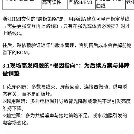
高可读性
严格SI/EMI
老
曲线
浙江HMI交付的“最稳策略”是：用路线A建立可量产稳定基线
→需要更强交互再上路线B→只有在强光或体验必须提升时才
上路线C。
往后，越依赖验证矩阵与版本管理，否则售后成本会吞掉前期
省下的BOM。
3.1现场高发问题的“根因指向”：为后续方案与排障
做铺垫
1·花屏/闪屏：多数与线束、屏蔽回流、连接器微动、供电瞬
态有关，而不是面板坏。
2·越用越暗：多为电柜温升导致背光降额或散热不足引发亮度
维持下降。
3·触控飘：多为共模噪声与接地策略不足，或水/油膜引发的
电容场变化。