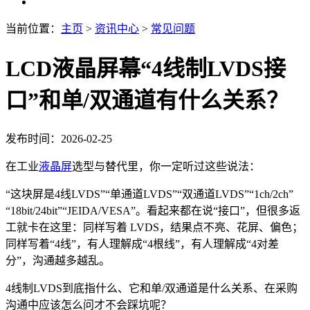
当前位置：
主页
>
资讯中心
>
常见问题
LCD液晶屏幕“4线制LVDS接
口”和单/双通道有什么关系？
发布时间：2026-02-25
在工业
液晶屏
选型与替代里，你一定听过这些说法：
“这块屏是4线LVDS”“单通道LVDS”“双通道LVDS”“1ch/2ch”
“18bit/24bit”“JEIDA/VESA”。看起来都在说“接口”，但很多返
工就卡在这里：同样写着 LVDS，结果点不亮、花屏、偏色；
同样写着“4线”，有人理解成“4根线”，有人理解成“4对差
分”，沟通越多越乱。
4线制LVDS到底指什么、它和单/双通道是什么关系、在采购
沟通中应该怎么问才不会踩坑呢？