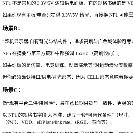
NF1 不是常见的 3.3V/5V 逻辑供电面板，它的规格书给的是 VDD 1
如果你现有主板/电源只提供 3.3V/5V 给屏，直接换 NF1 可
场景B：
“整机显示器/自有背光与结构件”，追求高刷与广色域体验可考虑：
NF5 在摘要与第三方资料中都强调 165Hz （高刷倾向）。
如果你做的是仿真、电竞训练、动效演示等“对运动清晰度敏感
但你必须确认接口/供电/背光形态：因为 CELL 形态意味着
场景C：
做“现有平台二供/降风险”，最在意长期供货与一致性，更稳的
以 NF1 的规格书字段 为基准，建立一套“可替代条件”（
（外形、VDD、eDP lane/link rate、sRGB、表面等）。