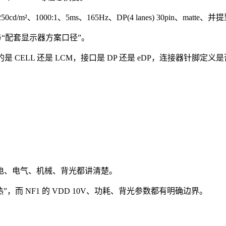
00:1、5ms、165Hz、DP(4 lanes) 30pin、matte、并提到
与“配套显示器方案口径”。
CELL 还是 LCM，接口是 DP 还是 eDP，连接器针脚定义
把供电、电气、机械、背光都讲清楚。
而 NF1 的 VDD 10V、功耗、背光参数都有明确边界。