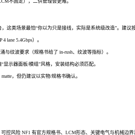
/LCM不固定），二供管理会更难。
供电平台，这类场景最怕“你以为只是接线，实际是系统级改造”。建议
4 lane 5.4Gbps）。
浪涌与纹波要求（规格书给了 in-rush、纹波等指标）。
g，属于偏“显示器面板/模组”风格，安装结构必须匹配。
也提到 matte，但仍建议以实物/规格书确认。
可控风险 NF1 有官方规格书、LCM形态、关键电气与机械边界