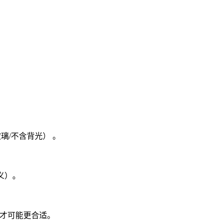
晶玻璃/不含背光） 。
定义）。
 才可能更合适。