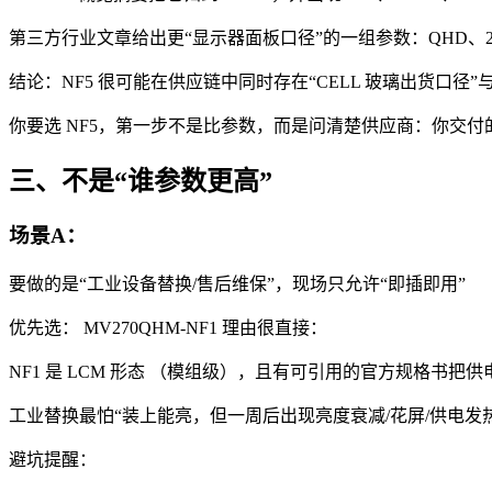
第三方行业文章给出更“显示器面板口径”的一组参数：QHD、250cd/m²、10
结论：NF5 很可能在供应链中同时存在“CELL 玻璃出货口径”
你要选 NF5，第一步不是比参数，而是问清楚供应商：你交付的是 
三、不是“谁参数更高”
场景A：
要做的是“工业设备替换/售后维保”，现场只允许“即插即用”
优先选： MV270QHM-NF1 理由很直接：
NF1 是 LCM 形态 （模组级），且有可引用的官方规格书
工业替换最怕“装上能亮，但一周后出现亮度衰减/花屏/供电发热”，
避坑提醒：