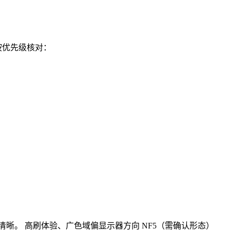
按优先级核对：
清晰。 高刷体验、广色域偏显示器方向 NF5（需确认形态）