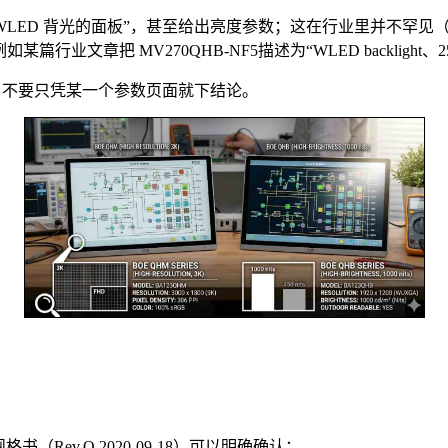
 WLED 背光的面板”，甚至给出亮度参数；这在行业里并不罕见（
把 MV270QHB-NF5描述为“WLED backlight、250cd/m²、
 ，不要只凭某一个参数页面就下结论。
（Rev.O 2020-09-18）可以明确确认：