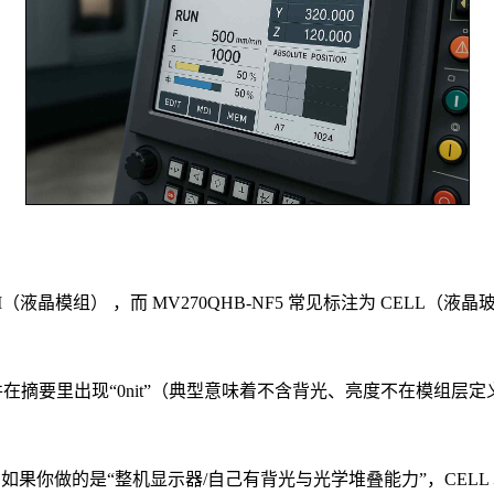
标为 LCM（液晶模组） ，而 MV270QHB-NF5 常见标注为 CELL（液
, CELL ”，并在摘要里出现“0nit”（典型意味着不含背光、亮度不在模组层
；如果你做的是“整机显示器/自己有背光与光学堆叠能力”，CELL