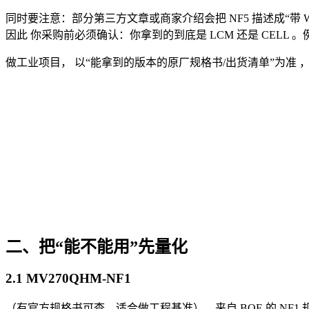
同时要注意：部分第三方文章或商家介绍会把 NF5 描述成“带
因此 你采购前必须确认：你拿到的到底是 LCM 还是 CELL 。例如某篇行业文章
做工业项目， 以“能拿到的版本的原厂规格书/出货清单”为准
二、把“能不能用”先量化
2.1 MV270QHM-NF1
（有官方规格书可查，适合做工程基准），来自 BOE 的 NF1 规格书