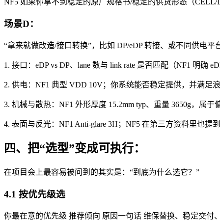
NF5 如果你拿不到稳定的原厂规格书/稳定的供货形态（CELL
场景D：
“拿来就做改造/接口转换”，比如 DP/eDP 转接、或不同
1. 接口：eDP vs DP、lane 数与 link rate 是否匹配（NF1 明确 eDP 
2. 供电：NF1 典型 VDD 10V；你系统能否稳定提供，并满足
3. 机械与散热：NF1 外形厚度 15.2mm typ、重量 3650
4. 表面与反光：NF1 Anti-glare 3H；NF5 在第三方资料里
四、把“选型”变成可执行：
在项目会上最容易被问到的其实是：“到底为什么选它？”
4.1 按优先级选
你最在意的优先级 推荐倾向 原因一句话 维保替换、稳定交付、