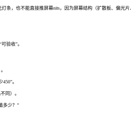
光灯条，也不能直接推屏幕nits，因为屏幕结构（扩散板、偏光
“可验收”。
）。
450”。
品不同）。
小值多少？”