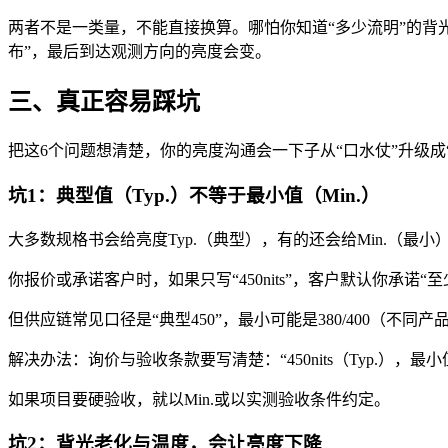
两者不是一类量，不能直接换算。哪怕你知道“多少流明”的背
布”，最后到达观测方向的亮度会变。
三、真正容易踩坑
把这6个问题想清楚，你的亮度沟通会一下子从“口水仗”升级成
坑1：典型值（Typ.）不等于最小值（Min.）
大多数规格书会给亮度Typ.（典型），有的还会给Min.（最小
你报价或承诺客户时，如果只写“450nits”，客户默认你承诺“至少
但供应链常见口径是“典型450”，最小可能是380/400（不同产
解决办法：询价与验收条款要写清楚：“450nits（Typ.），最
如果项目要硬验收，就以Min.或以实测验收条件约定。
坑2：背光老化与温度，会让亮度下降