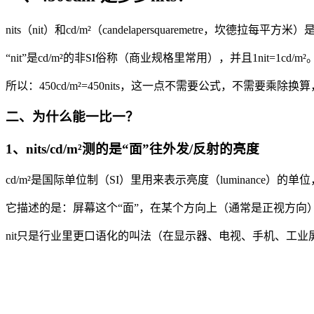
nits（nit）和cd/m²（candelapersquaremetre，坎
“nit”是cd/m²的非SI俗称（商业规格里常用），并且1nit=1cd/m²
所以：450cd/m²=450nits，这一点不需要公式，不需要乘除
二、为什么能一比一？
1、nits/cd/m²测的是“面”往外发/反射的亮度
cd/m²是国际单位制（SI）里用来表示亮度（luminance）
它描述的是：屏幕这个“面”，在某个方向上（通常是正视方向
nit只是行业里更口语化的叫法（在显示器、电视、手机、工业屏