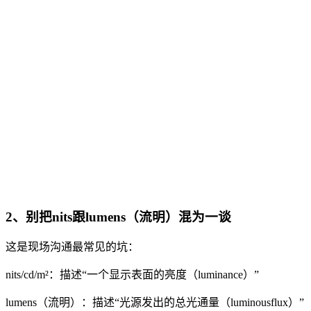
2、别把nits跟lumens（流明）混为一谈
这是现场沟通最常见的坑：
nits/cd/m²：描述“一个显示表面的亮度（luminance）”
lumens（流明）：描述“光源发出的总光通量（luminousflux）”