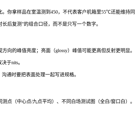
化。你拿样品在室温测到450，不代表客户机箱里55℃还能维持
时长后复测”的组合口径，而不是只写一个数字。
正视方向的峰值亮度；亮面（glossy）峰值可能更高但反射更明显。
于nits。
同。沟通时要把表面处理一起写进规格。
测点（中心点/九点平均）、不同白场测试图（全白/窗口白）。