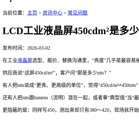
当前位置：
主页
>
资讯中心
>
常见问题
LCD工业液晶屏450cdm²是多少n
发布时间：2026-03-02
在工业
液晶屏
选型、报价、替换沟通里，“亮度”几乎是最容易
供应商说“这屏450cd/m²”，客户问“那是多少nits？”
有人把nits说成“更亮、更高级的单位”，觉得“450cd/m²≠450nits”
还有人把nits跟lumens（流明）混在一起，或者拿“典型值”当
更隐蔽的是：同样写450，测出来却只有380～420，现场就