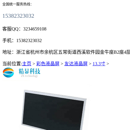
全国统一服务热线：
15382323032
客服QQ：
3234659108
手机：
15382323032
地址：
浙江省杭州市余杭区五常街道西溪软件园金牛座B2座4层411
当前位置:
主页
>
彩色液晶屏
>
友达液晶屏
>
13.3寸
>