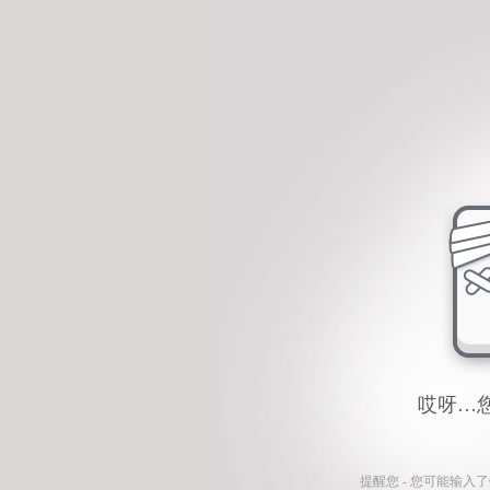
哎呀…
提醒您 - 您可能输