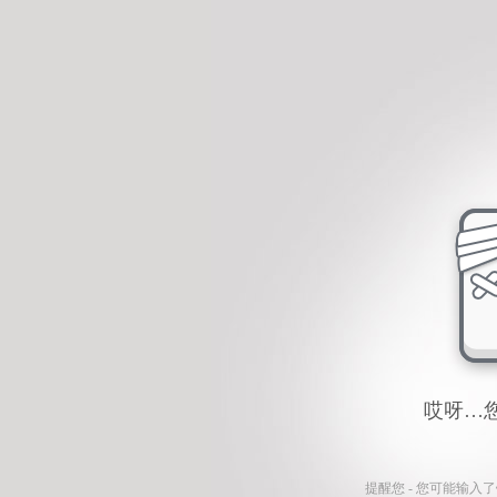
哎呀…
提醒您 - 您可能输