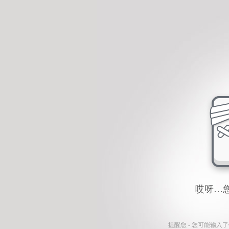
哎呀…
提醒您 - 您可能输