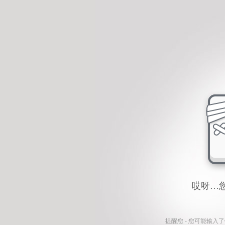
哎呀…
提醒您 - 您可能输