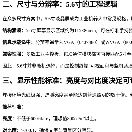
二、尺寸与分辨率：5.6寸的工程逻辑
在众多尺寸方案中，5.6寸液晶屏成为工业机器人中常见规格
结构紧凑：
5.6寸屏幕显示区域约为115×86mm，可在标准
信息承载适中：
分辨率通常为VGA（640×480）或WVGA（
兼容性强：
多数工业主控板、PLC通信模块都可直接匹配5寸至
因此，5.6寸并非随机选择，而是控制终端“可视面积与整机紧
三、显示性能标准：亮度与对比度决定可
焊接环境光线极强，焊弧亮度甚至能达到普通照明的数十倍。
推荐标准：
亮度：
不低于600cd/m²，理想值800cd/m²以上。
对比度：
≥700:1，确保文字与背景区分明显。