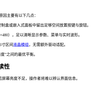
，原因主要有以下几点：
手持控制盒或嵌入式面板中留出足够空间放置按键与旋钮。
800×480），足以清晰显示参数、菜单与实时波形。
6寸区间
液晶模组
，无需额外驱动适配。
凑度”之间的最优平衡。
读性
若屏幕亮度不足，操作者将难以辨认界面信息。