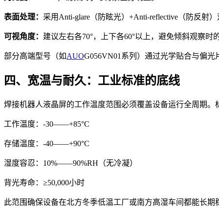
表面处理：
采用Anti-glare（防眩光）+Anti-reflectiv
可视角度：
建议左右各70°，上下各60°以上，避免倾斜观察时
部分高端型号（如
AUO
G056VN01系列）通过光学贴合与
四、宽温与耐久：工业标准的底线
焊接机器人液晶屏的工作温度范围必须覆盖设备运行全周期。
工作温度：-30——+85°C
存储温度：-40——+90°C
湿度容忍：10%——90%RH（无冷凝）
背光寿命：≥50,000小时
此范围确保设备在北方冬季低温工厂或南方高湿车间都能长期稳