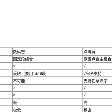
数码管
点阵屏
固定段组合
像素点自由组合
√
√
受限（要用14/16段
√完全支持
不可能
支持任意汉字
×
√
×
√
低
高
极低
极强