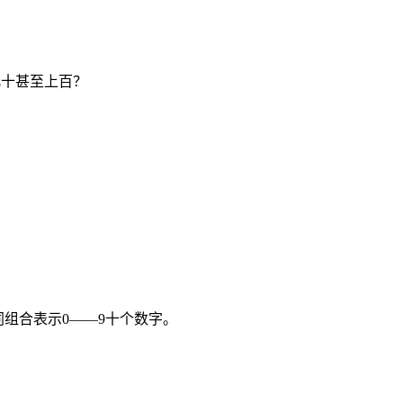
几十甚至上百？
？
同组合表示0——9十个数字。