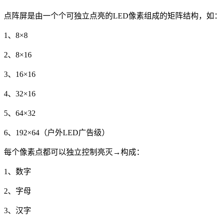
点阵屏是由一个个可独立点亮的LED像素组成的矩阵结构，如
1、8×8
2、8×16
3、16×16
4、32×16
5、64×32
6、192×64（户外LED广告级）
每个像素点都可以独立控制亮灭→构成：
1、数字
2、字母
3、汉字