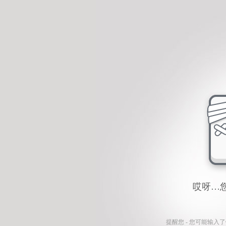
哎呀…
提醒您 - 您可能输