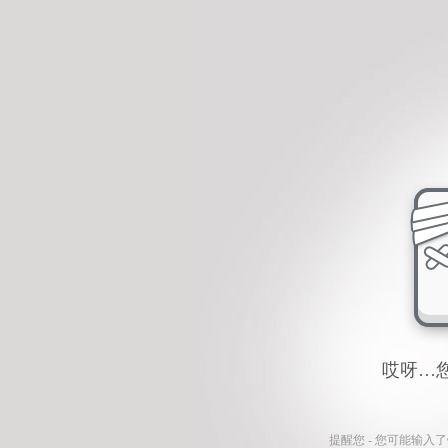
哎呀…
提醒您 - 您可能输