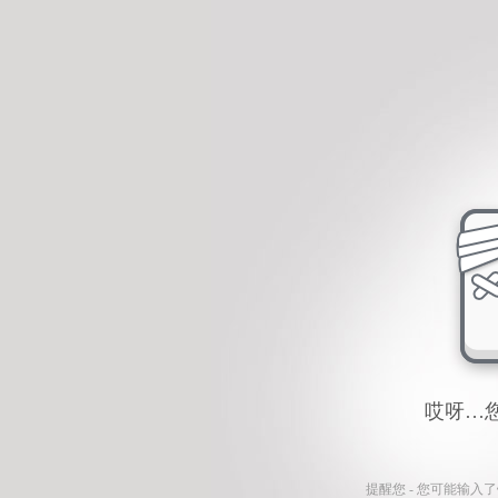
哎呀…
提醒您 - 您可能输