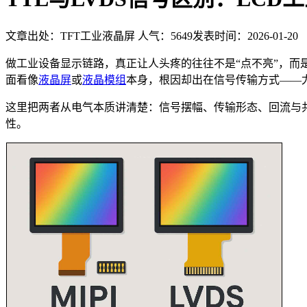
文章出处：TFT工业液晶屏
人气：
5649
发表时间：2026-01-20
做工业设备显示链路，真正让人头疼的往往不是“点不亮”，而
面看像
液晶屏
或
液晶模组
本身，根因却出在信号传输方式——尤其
这里把两者从电气本质讲清楚：信号摆幅、传输形态、回流与共
性。