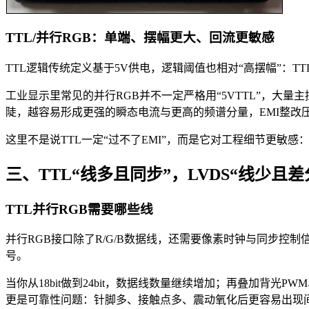
TTL/并行RGB：单端、摆幅更大、回流更敏感
TTL逻辑传统定义基于5V供电，逻辑阈值也相对“高摆幅”：TTL
工业显示里常见的并行RGB并不一定严格用“5VTTL”，大量
陡，越容易形成更强的瞬态电流与更高的频谱分量，EMI整改
这里不是说TTL一定“过不了EMI”，而是它对工程细节更敏
三、TTL“线多且同步”，LVDS“线少且差
TTL并行RGB需要哪些线
并行RGB接口除了R/G/B数据线，还需要像素时钟与同步控制信号
号。
当你从18bit做到24bit，数据线数量继续增加；再叠加背光
更是可靠性问题：针脚多、接触点多、震动氧化后更容易出现