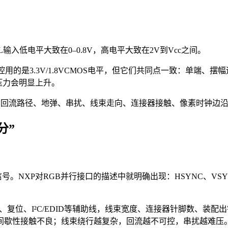
输入低电平大致在0–0.8V，高电平大致在2V到Vcc之间。
主控用的是3.3V/1.8VCMOS电平，但它们共同点一致：单端
压力会明显上升。
感：回流路径、地弹、串扰、线束走向、连接器接触、像素时钟边
分”
。NXP对RGB并行接口的描述中就明确出现：HSYNC、VSYNC、
PWM、复位、I²C/EDID等辅助线，线束宽度、连接器针脚数、
间歇性接触不良；线束绕行越复杂，回流越不可控，串扰越难压