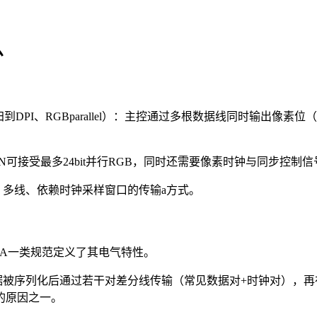
么
DPI、RGBparallel）：主控通过多根数据线同时输出像素位
N可接受最多24bit并行RGB，同时还需要像素时钟与同步控制信
、多线、依赖时钟采样窗口的传输a方式。
/644A一类规范定义了其电气特性。
数据被序列化后通过若干对差分线传输（常见数据对+时钟对），再
的原因之一。