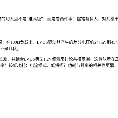
效的切入点不是“谁高级”，而是看两件事：摆幅有多大、对共模
据范围：在100Ω负载上，LVDS驱动器产生的差分电压约247mV到
而不是几伏。
电位差，并结合LVDS典型1.2V偏置来讨论共模范围。这意味着在
数据率与较低功耗：电流模式、低摆幅让功耗与频率的相关性更弱