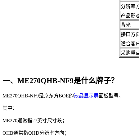
分辨率
产品形
背光
接口方
适合客
采购重
一、ME270QHB-NF9是什么牌子？
ME270QHB-NF9是京东方BOE的
液晶显示屏
面板型号。
其中：
ME270通常指27英寸尺寸段；
QHB通常指QHD分辨率方向；