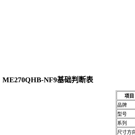
ME270QHB-NF9基础判断表
项目
品牌
型号
系列
尺寸方