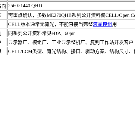
2560×1440 QHD
方向
态
需重点确认，多数ME270QHB系列公开资料偏CELL/Open Ce
CELL版本通常无背光，不能直接当完整
液晶模组
用
向
同系列公开资料常见eDP、60pin
户
显示器厂、模组厂、工业显示整机厂、复判工作站开发客户
点
CELL/LCM类型、背光结构、接口、驱动方案、结构尺寸