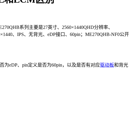
0QHB系列主要是27英寸、2560×1440QHD分辨率、
440、IPS、无背光、eDP接口、60pin；ME270QHB-NF0公开
否为eDP、pin定义是否为60pin，以及是否有对应
驱动板
和背光