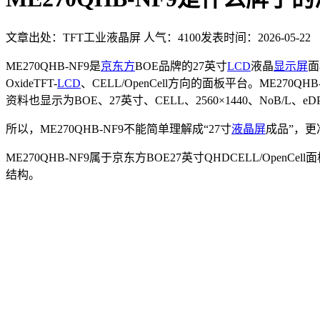
文章出处：TFT工业液晶屏
人气：
4100
发表时间：2026-05-22
ME270QHB-NF9是
京东方
BOE品牌的27英寸
LCD
液晶
显示屏
面
OxideTFT-
LCD
、CELL/OpenCell方向的面板平台。ME270Q
资料也显示为BOE、27英寸、CELL、2560×1440、NoB/L、eDP
所以，ME270QHB-NF9不能简单理解成“27寸
液晶屏
成品”，
ME270QHB-NF9属于京东方BOE27英寸QHDCELL/Op
结构。