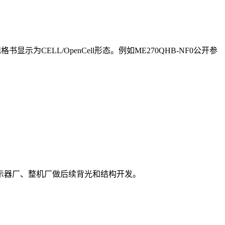
为CELL/OpenCell形态。例如ME270QHB-NF0公开参
示器厂、整机厂做后续背光和结构开发。