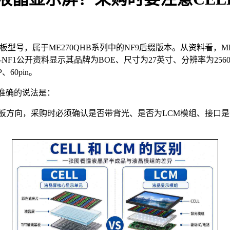
板型号，属于ME270QHB系列中的NF9后缀版本。从资料看，ME27
HB-NF1公开资料显示其品牌为BOE、尺寸为27英寸、分辨率为2560×1
、60pin。
更准确的说法是：
enCell面板方向，采购时必须确认是否带背光、是否为LCM模组、接口是