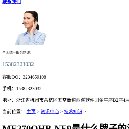
联系我们
全国统一服务热线：
15382323032
客服QQ：
3234659108
手机：
15382323032
地址：
浙江省杭州市余杭区五常街道西溪软件园金牛座B2座4层411
当前位置：
主页
>
资讯中心
>
技术知识
>
ME270QHB-NF9是什么牌