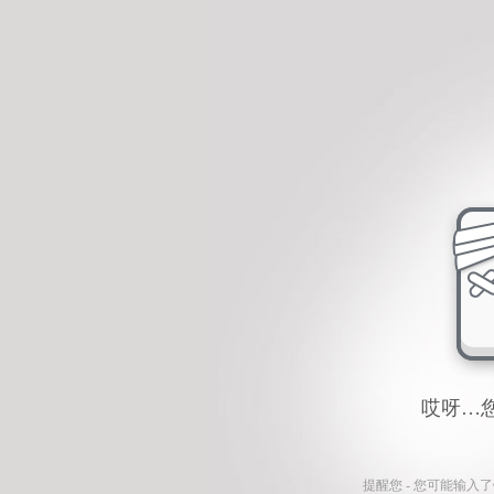
哎呀…
提醒您 - 您可能输