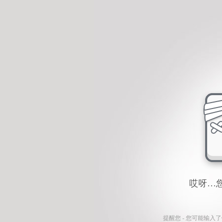
哎呀…
提醒您 - 您可能输