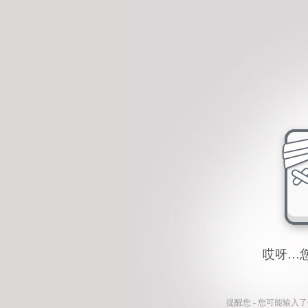
哎呀…
提醒您 - 您可能输