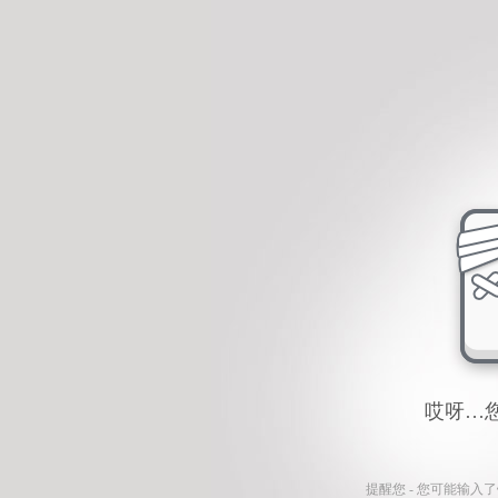
哎呀…
提醒您 - 您可能输