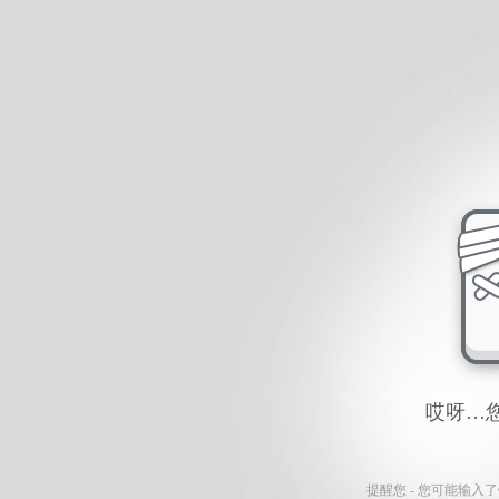
哎呀…
提醒您 - 您可能输