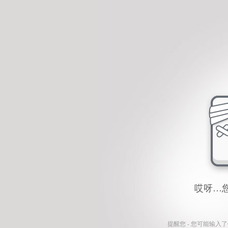
哎呀…
提醒您 - 您可能输