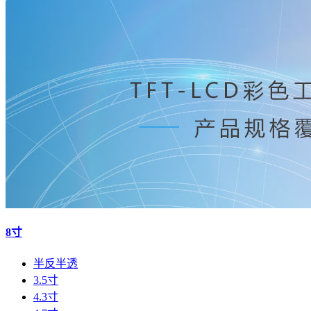
8寸
半反半透
3.5寸
4.3寸