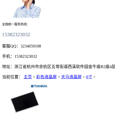
全国统一服务热线：
15382323032
客服QQ：
3234659108
手机：
15382323032
地址：
浙江省杭州市余杭区五常街道西溪软件园金牛座B2座4层411
当前位置：
主页
>
彩色液晶屏
>
天马液晶屏
>
8寸
>