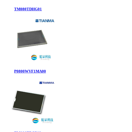
TM080TDHG01
P0800WVF1MA00