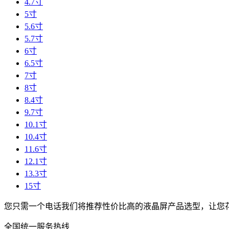
4.7寸
5寸
5.6寸
5.7寸
6寸
6.5寸
7寸
8寸
8.4寸
9.7寸
10.1寸
10.4寸
11.6寸
12.1寸
13.3寸
15寸
您只需一个电话我们将推荐性价比高的液晶屏产品选型，让您
全国统一服务热线