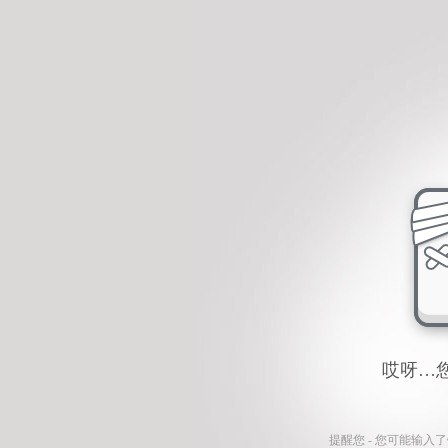
哎呀…
提醒您 - 您可能输