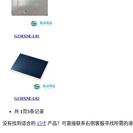
G150XNE-L01
G150XNE-L02
共
1
页
5
条记录
没有找到适合的
15寸
产品？可直接联系右侧客服寻找所需的液