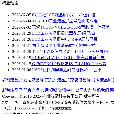
行业动态
2026-02-05
8寸工控LCD液晶屏尺寸一样但孔位
2026-02-04
TFT-LCD工业液晶屏型号后缀怎么看
2026-02-03
京瓷TCG057VGLGC-G50-S带触摸一体液晶
2026-01-29
LCD工业液晶屏显示器花屏/闪屏/白
2026-01-26
LCD工业液晶屏中电容触摸屏与屏幕
2026-01-21
为什么LCD工业液晶屏“分辨率一样
2026-01-20
TTL与LVDS信号区别：LCD工业液晶屏EM
2026-01-19
RGB还是LVDS？LCD工业液晶屏幕信号
2026-01-15
G170ETN01.0规格友达17寸AUO工控液晶
2026-01-08
LVDS接口到屏幕之间的线长40cm,会不
群创液晶屏
友达液晶屏
京东方液晶屏
京瓷液晶屏
龙腾液晶屏
彩色液晶屏
配套产品
应用领域
资讯中心
公司实力
联系我们
网
Copyright © 2016-2025 杭州精显科技有限公司 版权所有
地址：浙江省杭州市余杭区五常街道西溪软件园金牛座B2座4层411
电话：15382323032 手机：15382323032