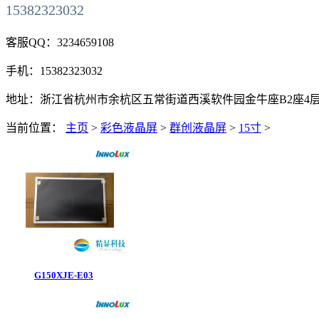
15382323032
客服QQ：
3234659108
手机：
15382323032
地址：
浙江省杭州市余杭区五常街道西溪软件园金牛座B2座4层411
当前位置：
主页
>
彩色液晶屏
>
群创液晶屏
>
15寸
>
G150XJE-E03