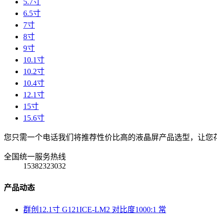
5.7寸
6.5寸
7寸
8寸
9寸
10.1寸
10.2寸
10.4寸
12.1寸
15寸
15.6寸
您只需一个电话我们将推荐性价比高的液晶屏产品选型，让您
全国统一服务热线
15382323032
产品动态
群创12.1寸 G121ICE-LM2 对比度1000:1 常